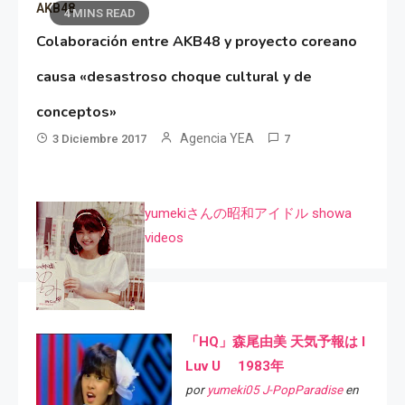
AKB48
4 MINS READ
Colaboración entre AKB48 y proyecto coreano
causa «desastroso choque cultural y de
conceptos»
Agencia YEA
3 Diciembre 2017
7
yumekiさんの昭和アイドル showa
videos
「HQ」森尾由美 天気予報は I
Luv U 1983年
por
yumeki05 J-PopParadise
en