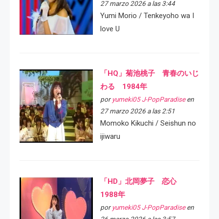
27 marzo 2026 a las 3:44
Yumi Morio / Tenkeyoho wa I
love U
「HQ」菊池桃子 青春のいじ
わる 1984年
por
yumeki05 J-PopParadise
en
27 marzo 2026 a las 2:51
Momoko Kikuchi / Seishun no
ijiwaru
「HD」北岡夢子 恋心
1988年
por
yumeki05 J-PopParadise
en