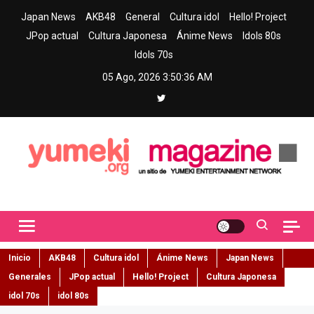
Skip
Japan News
AKB48
General
Cultura idol
Hello! Project
to
JPop actual
Cultura Japonesa
Ánime News
Idols 80s
content
Idols 70s
05 Ago, 2026
3:50:37 AM
Yumeki Magazine
Jpop y musica idol – Tu portal de jpop, movimiento idol y cultura
japonesa en español
Inicio
AKB48
Cultura idol
Ánime News
Japan News
Generales
JPop actual
Hello! Project
Cultura Japonesa
idol 70s
idol 80s