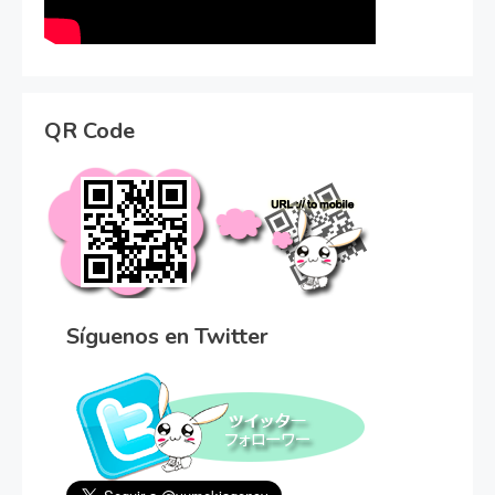
QR Code
Síguenos en Twitter