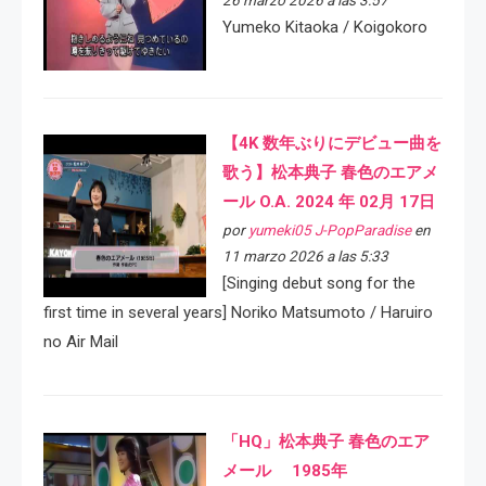
26 marzo 2026 a las 3:57
Yumeko Kitaoka / Koigokoro
【4K 数年ぶりにデビュー曲を
歌う】松本典子 春色のエアメ
ール O.A. 2024 年 02月 17日
por
yumeki05 J-PopParadise
en
11 marzo 2026 a las 5:33
[Singing debut song for the
first time in several years] Noriko Matsumoto / Haruiro
no Air Mail
「HQ」松本典子 春色のエア
メール 1985年