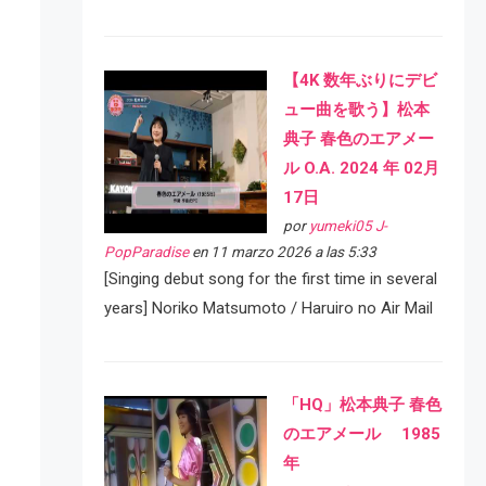
【4K 数年ぶりにデビ
ュー曲を歌う】松本
典子 春色のエアメー
ル O.A. 2024 年 02月
17日
por
yumeki05 J-
PopParadise
en 11 marzo 2026 a las 5:33
[Singing debut song for the first time in several
years] Noriko Matsumoto / Haruiro no Air Mail
「HQ」松本典子 春色
のエアメール 1985
年