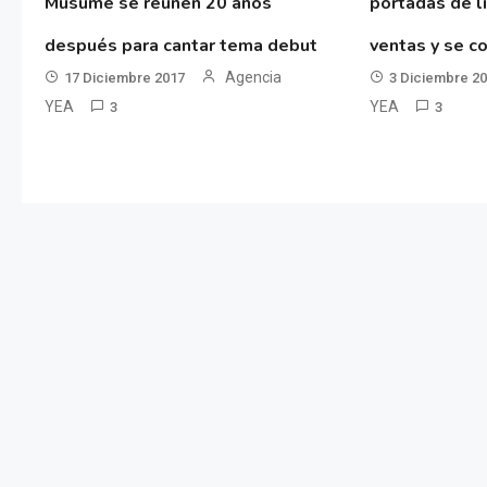
Musume se reúnen 20 años
portadas de l
después para cantar tema debut
ventas y se co
Agencia
17 Diciembre 2017
3 Diciembre 2
YEA
YEA
3
3