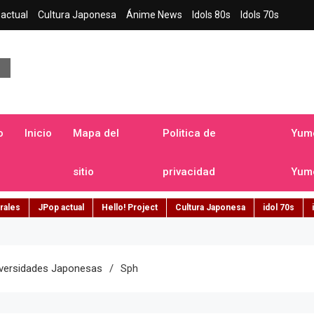
actual
Cultura Japonesa
Ánime News
Idols 80s
Idols 70s
a japonesa en español
o
Inicio
Mapa del
Politica de
Yume
sitio
privacidad
Yume
rales
JPop actual
Hello! Project
Cultura Japonesa
idol 70s
niversidades Japonesas
Sph