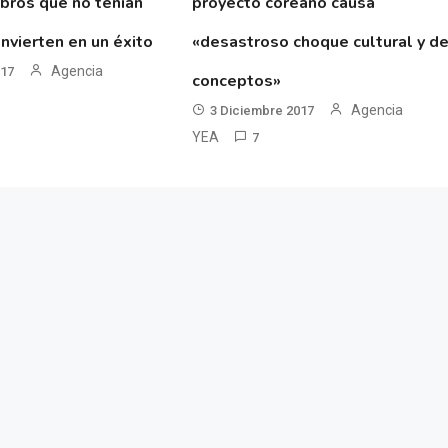
ibros que no tenían
proyecto coreano causa
nvierten en un éxito
«desastroso choque cultural y d
Agencia
017
conceptos»
Agencia
3 Diciembre 2017
YEA
7