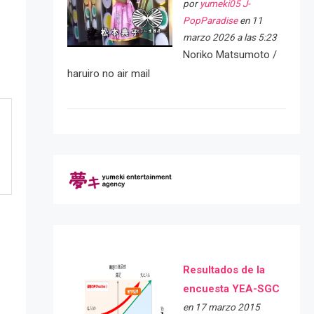
por
yumeki05 J-
PopParadise
en 11
marzo 2026 a las 5:23
Noriko Matsumoto /
haruiro no air mail
Resultados de la
encuesta YEA-SGC
en 17 marzo 2015