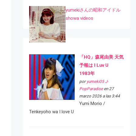
yumekiさんの昭和アイドル
showa videos
「HQ」森尾由美 天気
予報は I Luv U
1983年
por
yumeki05 J-
PopParadise
en 27
marzo 2026 a las 3:44
Yumi Morio /
Tenkeyoho wa I love U