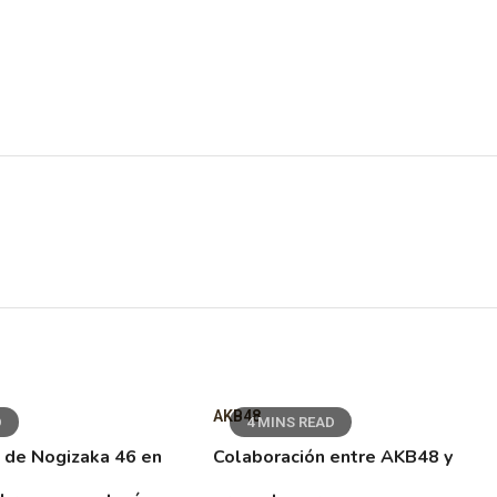
AKB48
D
4 MINS READ
 de Nogizaka 46 en
Colaboración entre AKB48 y