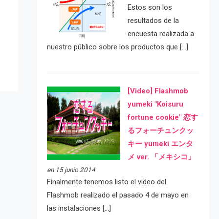
Estos son los
e
resultados de la
encuesta realizada a
nuestro público sobre los productos que […]
[Video] Flashmob
yumeki "Koisuru
fortune cookie" 恋す
るフォーチュンクッ
キー yumeki エンタ
メ ver. 「メキシコ」
en 15 junio 2014
Finalmente tenemos listo el video del
Flashmob realizado el pasado 4 de mayo en
las instalaciones […]