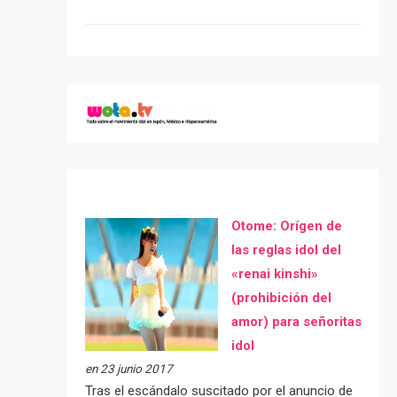
Otome: Orígen de
las reglas idol del
«renai kinshi»
(prohibición del
amor) para señoritas
idol
en 23 junio 2017
Tras el escándalo suscitado por el anuncio de