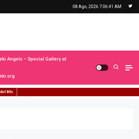
08 Ago, 2026
7:06:42 AM
ki Angels – Special Gallery at
ki.org
idol 80s