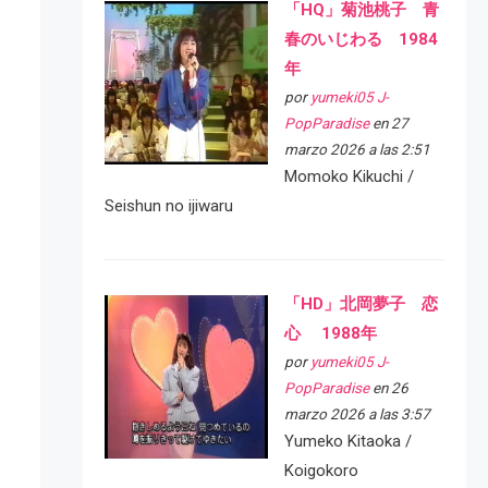
「HQ」菊池桃子 青
春のいじわる 1984
年
por
yumeki05 J-
PopParadise
en 27
marzo 2026 a las 2:51
Momoko Kikuchi /
Seishun no ijiwaru
「HD」北岡夢子 恋
心 1988年
por
yumeki05 J-
PopParadise
en 26
marzo 2026 a las 3:57
Yumeko Kitaoka /
Koigokoro