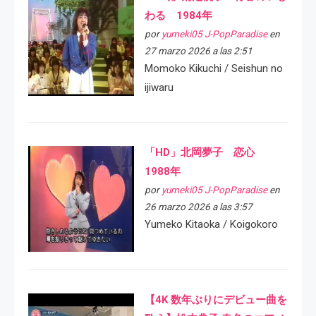
わる 1984年
por
yumeki05 J-PopParadise
en
27 marzo 2026 a las 2:51
Momoko Kikuchi / Seishun no
ijiwaru
「HD」北岡夢子 恋心
1988年
por
yumeki05 J-PopParadise
en
26 marzo 2026 a las 3:57
Yumeko Kitaoka / Koigokoro
【4K 数年ぶりにデビュー曲を