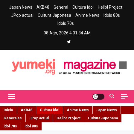
Skip
Japan News
AKB48
General
Cultura idol
Hello! Project
to
JPop actual
Cultura Japonesa
Ánime News
Idols 80s
content
Idols 70s
08 Ago, 2026
4:01:35 AM
Yumeki Magazine
Jpop y musica idol – Tu portal de jpop, movimiento idol y cultura
japonesa en español
Inicio
AKB48
Cultura idol
Ánime News
Japan News
Generales
JPop actual
Hello! Project
Cultura Japonesa
idol 70s
idol 80s