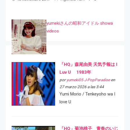
yumekiさんの昭和アイドル showa
videos
「HQ」森尾由美 天気予報は I
Luv U 1983年
por
yumeki05 J-PopParadise
en
27 marzo 2026 a las 3:44
Yumi Morio / Tenkeyoho wa I
love U
「HQ」菊池桃子 青春のいじ