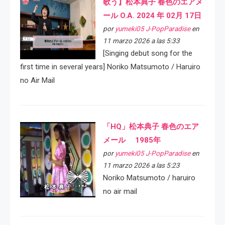
歌う】松本典子 春色のエアメ
ール O.A. 2024 年 02月 17日
por
yumeki05 J-PopParadise
en
11 marzo 2026 a las 5:33
[Singing debut song for the
first time in several years] Noriko Matsumoto / Haruiro
no Air Mail
「HQ」松本典子 春色のエア
メール 1985年
por
yumeki05 J-PopParadise
en
11 marzo 2026 a las 5:23
Noriko Matsumoto / haruiro
no air mail