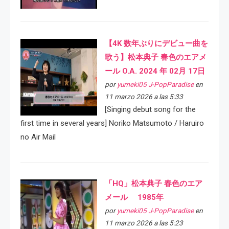
【4K 数年ぶりにデビュー曲を
歌う】松本典子 春色のエアメ
ール O.A. 2024 年 02月 17日
por
yumeki05 J-PopParadise
en
11 marzo 2026 a las 5:33
[Singing debut song for the
first time in several years] Noriko Matsumoto / Haruiro
no Air Mail
「HQ」松本典子 春色のエア
メール 1985年
por
yumeki05 J-PopParadise
en
11 marzo 2026 a las 5:23