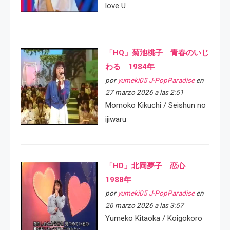
love U
「HQ」菊池桃子 青春のいじ
わる 1984年
por
yumeki05 J-PopParadise
en
27 marzo 2026 a las 2:51
Momoko Kikuchi / Seishun no
ijiwaru
「HD」北岡夢子 恋心
1988年
por
yumeki05 J-PopParadise
en
26 marzo 2026 a las 3:57
Yumeko Kitaoka / Koigokoro