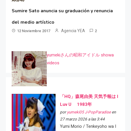
Sumire Sato anuncia su graduación y renuncia
del medio artístico
Agencia YEA
12 Noviembre 2017
2
yumekiさんの昭和アイドル showa
videos
「HQ」森尾由美 天気予報は I
Luv U 1983年
por
yumeki05 J-PopParadise
en
27 marzo 2026 a las 3:44
Yumi Morio / Tenkeyoho wa I