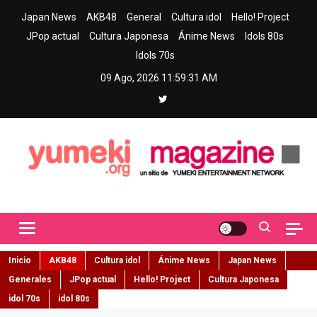
Skip
Japan News
AKB48
General
Cultura idol
Hello! Project
to
JPop actual
Cultura Japonesa
Ánime News
Idols 80s
content
Idols 70s
09 Ago, 2026
11:59:32 AM
Yumeki Magazine
Jpop y musica idol – Tu portal de jpop, movimiento idol y cultura
japonesa en español
Inicio
AKB48
Cultura idol
Ánime News
Japan News
Generales
JPop actual
Hello! Project
Cultura Japonesa
idol 70s
idol 80s