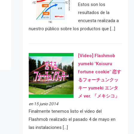
Estos son los
resultados de la
encuesta realizada a
e
nuestro público sobre los productos que […]
[Video] Flashmob
yumeki "Koisuru
fortune cookie" 恋す
るフォーチュンクッ
キー yumeki エンタ
メ ver. 「メキシコ」
en 15 junio 2014
Finalmente tenemos listo el video del
Flashmob realizado el pasado 4 de mayo en
las instalaciones […]