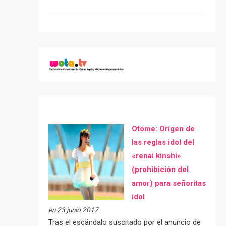
Otome: Orígen de
las reglas idol del
«renai kinshi»
(prohibición del
amor) para señoritas
idol
en 23 junio 2017
Tras el escándalo suscitado por el anuncio de