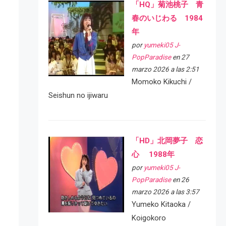
「HQ」菊池桃子 青
春のいじわる 1984
年
por
yumeki05 J-
PopParadise
en 27
marzo 2026 a las 2:51
Momoko Kikuchi /
Seishun no ijiwaru
「HD」北岡夢子 恋
心 1988年
por
yumeki05 J-
PopParadise
en 26
marzo 2026 a las 3:57
Yumeko Kitaoka /
Koigokoro