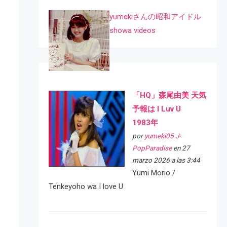
yumekiさんの昭和アイドル
showa videos
「HQ」森尾由美 天気
予報は I Luv U
1983年
por
yumeki05 J-
PopParadise
en 27
marzo 2026 a las 3:44
Yumi Morio /
Tenkeyoho wa I love U