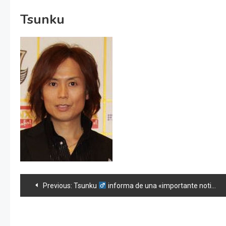
Tsunku
Navegación
Previous:
Tsunku
informa de una «importante noticia» sobre «Momusu»
de