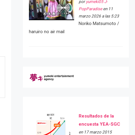
por
yumeki05 J-
PopParadise
en 11
marzo 2026 a las 5:23
Noriko Matsumoto /
haruiro no air mail
Resultados de la
encuesta YEA-SGC
en 17 marzo 2015