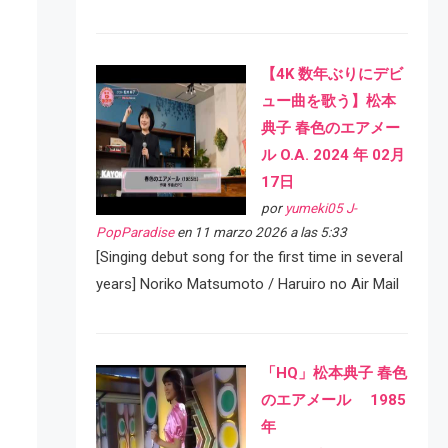
【4K 数年ぶりにデビ
ュー曲を歌う】松本
典子 春色のエアメー
ル O.A. 2024 年 02月
17日
por
yumeki05 J-
PopParadise
en 11 marzo 2026 a las 5:33
[Singing debut song for the first time in several
years] Noriko Matsumoto / Haruiro no Air Mail
「HQ」松本典子 春色
のエアメール 1985
年