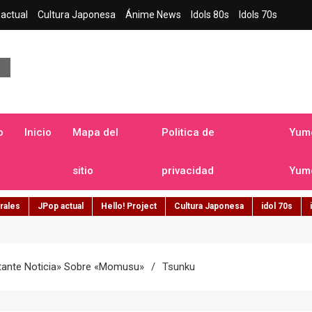
actual
Cultura Japonesa
Ánime News
Idols 80s
Idols 70s
a japonesa en español
o
Inicio
Mapa del
Politica de
Yume
sitio
privacidad
Yume
rales
JPop actual
Hello! Project
Cultura Japonesa
idol 70s
tante Noticia» Sobre «Momusu»
Tsunku