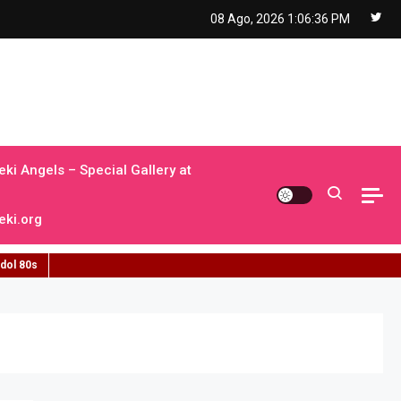
08 Ago, 2026
1:06:37 PM
ki Angels – Special Gallery at
ki.org
idol 80s