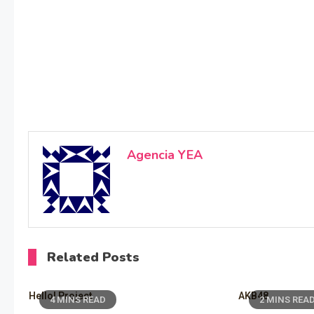
Agencia YEA
Related Posts
Hello! Project
AKB48
4 MINS READ
2 MINS REA