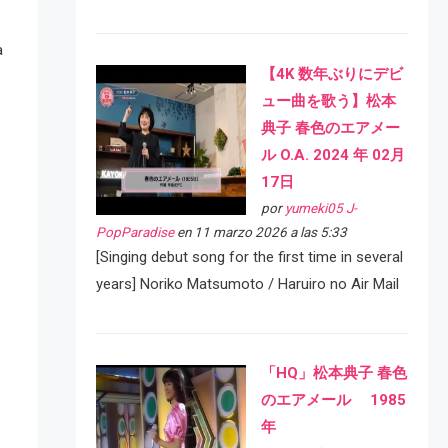
a
【4K 数年ぶりにデビ
ュー曲を歌う】松本
典子 春色のエアメー
ル O.A. 2024 年 02月
17日
por
yumeki05 J-
PopParadise
en 11 marzo 2026 a las 5:33
[Singing debut song for the first time in several
years] Noriko Matsumoto / Haruiro no Air Mail
「HQ」松本典子 春色
のエアメール 1985
年