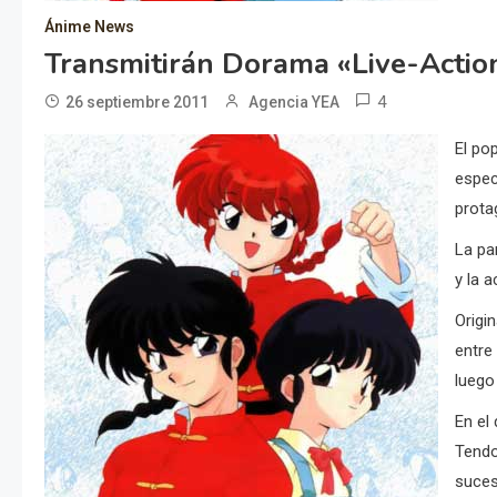
Ánime News
Transmitirán Dorama «live-Acti
4
26 septiembre 2011
Agencia YEA
El po
espec
prota
La pa
y la a
Origi
entre
luego
En el
Tendo
suces