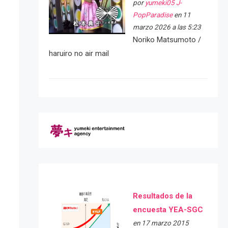
por
yumeki05 J-
PopParadise
en 11
marzo 2026 a las 5:23
Noriko Matsumoto /
haruiro no air mail
Resultados de la
encuesta YEA-SGC
en 17 marzo 2015