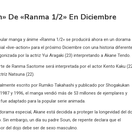
on» De «Ranma 1/2» En Diciembre
pular manga y ánime «Ranma 1/2» se producirá ahora en un dorama
ial «live-action» para el próximo Diciembre con una historia diferente
gonizada por la actriz Yui Aragaki (23) interpretando a Akane Tendo.
rte de Ranma Saotome será interpretada por el actor Kento Kaku (2
ctríz Natsuna (22).
nalmente escrito por Rumiko Takahashi y publicado por Shogakukan
 1987 y 1996, el manga vendió más de 53 millones de ejemplares y
 fue adaptado para la popular serie animada.
 dorama especial, Akane está decidida a proteger la longevidad del d
. Sin embargo, un día su padre Soun, de repente declara que el
or del dojo debe ser de sexo masculino.