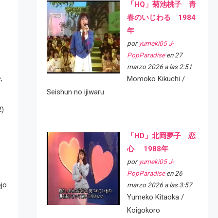
「HQ」菊池桃子 青
春のいじわる 1984
年
por
yumeki05 J-
PopParadise
en 27
marzo 2026 a las 2:51
,
Momoko Kikuchi /
Seishun no ijiwaru
2)
「HD」北岡夢子 恋
心 1988年
por
yumeki05 J-
PopParadise
en 26
ojo
marzo 2026 a las 3:57
Yumeko Kitaoka /
Koigokoro