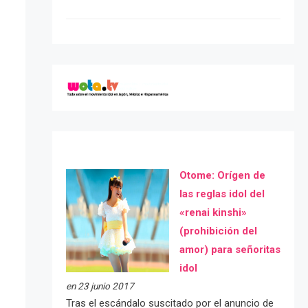
Otome: Orígen de
las reglas idol del
«renai kinshi»
(prohibición del
amor) para señoritas
idol
en 23 junio 2017
Tras el escándalo suscitado por el anuncio de