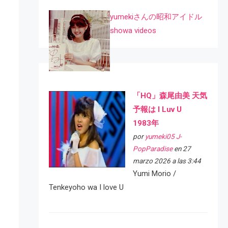
yumekiさんの昭和アイドル
showa videos
「HQ」森尾由美 天気
予報は I Luv U
1983年
por
yumeki05 J-
PopParadise
en 27
marzo 2026 a las 3:44
Yumi Morio /
Tenkeyoho wa I love U