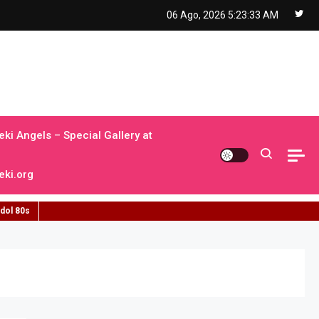
06 Ago, 2026
5:23:34 AM
ki Angels – Special Gallery at
ki.org
idol 80s