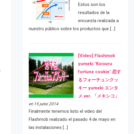
Estos son los
resultados de la
encuesta realizada a
nuestro público sobre los productos que […]
[Video] Flashmob
yumeki "Koisuru
,
fortune cookie" 恋す
るフォーチュンクッ
キー yumeki エンタ
メ ver. 「メキシコ」
en 15 junio 2014
Finalmente tenemos listo el video del
Flashmob realizado el pasado 4 de mayo en
las instalaciones […]