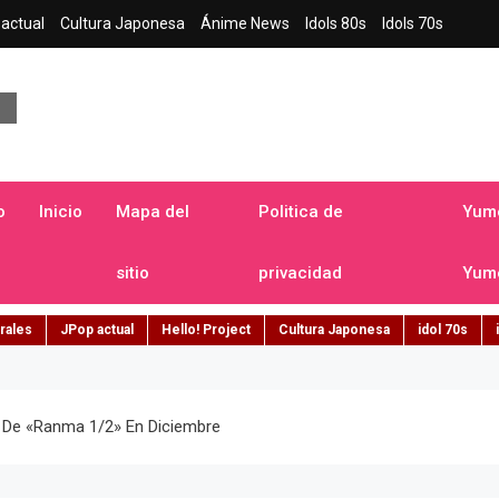
actual
Cultura Japonesa
Ánime News
Idols 80s
Idols 70s
a japonesa en español
o
Inicio
Mapa del
Politica de
Yume
sitio
privacidad
Yume
rales
JPop actual
Hello! Project
Cultura Japonesa
idol 70s
» De «Ranma 1/2» En Diciembre