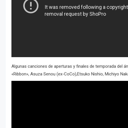
Algunas canciones de aperturas y finales de temporada del á
«Ribbon», Asuza Senou (ex-CoCo),Etsuko Nishio, Michiyo Nak