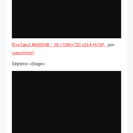
[EveTaku] AKB0048 – 06 (1280×720 x264-Hi10P…
por
sapoming1
Séptimo «Stage»