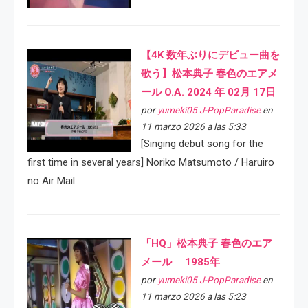
【4K 数年ぶりにデビュー曲を
歌う】松本典子 春色のエアメ
ール O.A. 2024 年 02月 17日
por
yumeki05 J-PopParadise
en
11 marzo 2026 a las 5:33
[Singing debut song for the
first time in several years] Noriko Matsumoto / Haruiro
no Air Mail
「HQ」松本典子 春色のエア
メール 1985年
por
yumeki05 J-PopParadise
en
11 marzo 2026 a las 5:23