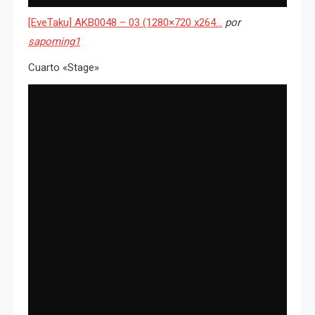
[EveTaku] AKB0048 – 03 (1280×720 x264…
por
sapoming1
Cuarto «Stage»