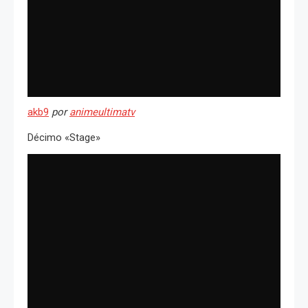
akb9
por
animeultimatv
Décimo «Stage»