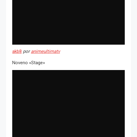
akb8
por
animeultimatv
Noveno «Stage»