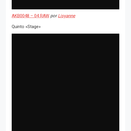
AKB0048 – 04 RAW
por
Lisyanne
Quinto «Stage»