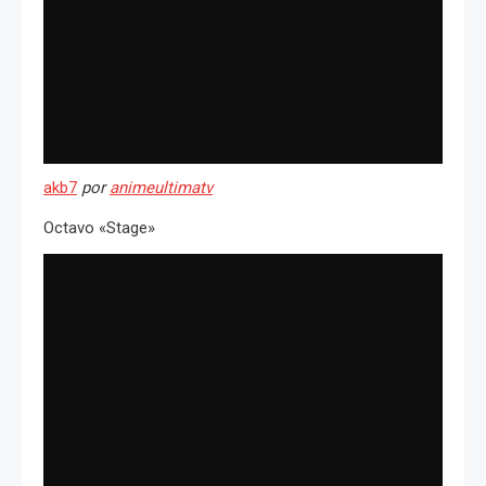
akb7
por
animeultimatv
Octavo «Stage»