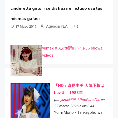
cinderella girls: «se disfraza e incluso usa las
mismas gafas»
Agencia YEA
17 Mayo 2017
2
yumekiさんの昭和アイドル showa
videos
「HQ」森尾由美 天気予報は I
Luv U 1983年
por
yumeki05 J-PopParadise
en
27 marzo 2026 a las 3:44
Yumi Morio / Tenkeyoho wa I