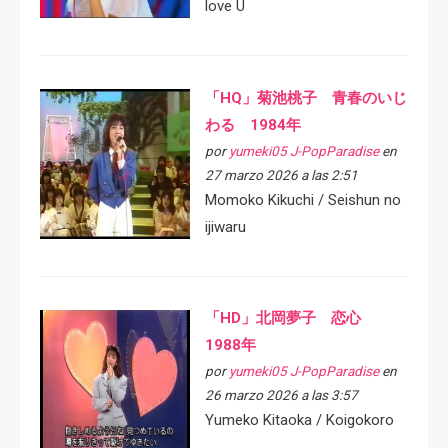
love U
「HQ」菊池桃子 青春のいじ
わる 1984年
por
yumeki05 J-PopParadise
en
27 marzo 2026 a las 2:51
Momoko Kikuchi / Seishun no
ijiwaru
「HD」北岡夢子 恋心
1988年
por
yumeki05 J-PopParadise
en
26 marzo 2026 a las 3:57
Yumeko Kitaoka / Koigokoro