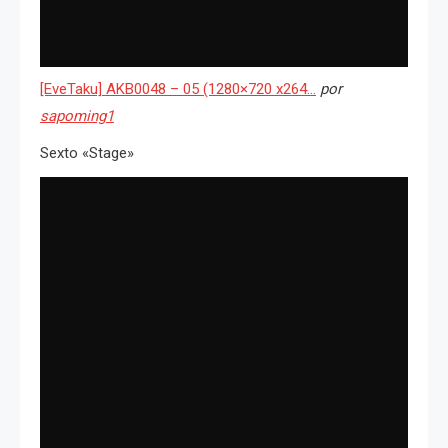
[EveTaku] AKB0048 – 05 (1280×720 x264…
por
sapoming1
Sexto «Stage»