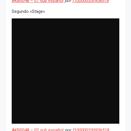
AKB0048 – 01 sub español
por
f100000330936518
Segundo «Stage»
AKB0048 – 02 sub español
por
f100000330936518