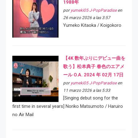
1988年
por
yumeki05 J-PopParadise
en
26 marzo 2026 a las 3:57
Yumeko Kitaoka / Koigokoro
【4K 数年ぶりにデビュー曲を
歌う】松本典子 春色のエアメ
ール O.A. 2024 年 02月 17日
por
yumeki05 J-PopParadise
en
11 marzo 2026 a las 5:33
[Singing debut song for the
first time in several years] Noriko Matsumoto / Haruiro
no Air Mail