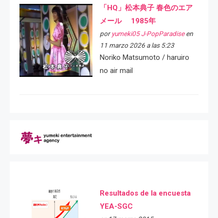
「HQ」松本典子 春色のエア
メール 1985年
por
yumeki05 J-PopParadise
en
11 marzo 2026 a las 5:23
Noriko Matsumoto / haruiro
no air mail
Resultados de la encuesta
YEA-SGC