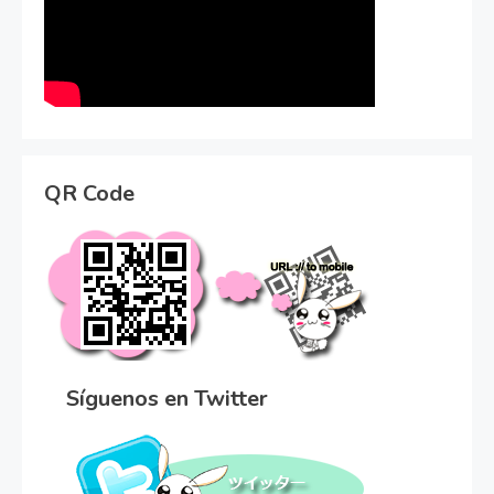
QR Code
Síguenos en Twitter