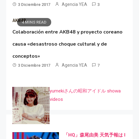
Agencia YEA
3 Diciembre 2017
3
AKB48
4 MINS READ
Colaboración entre AKB48 y proyecto coreano
causa «desastroso choque cultural y de
conceptos»
Agencia YEA
3 Diciembre 2017
7
yumekiさんの昭和アイドル showa
videos
「HQ」森尾由美 天気予報は I