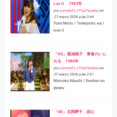
Luv U 1983年
por
yumeki05 J-PopParadise
en
27 marzo 2026 a las 3:44
Yumi Morio / Tenkeyoho wa I
love U
「HQ」菊池桃子 青春のいじ
わる 1984年
por
yumeki05 J-PopParadise
en
27 marzo 2026 a las 2:51
Momoko Kikuchi / Seishun no
ijiwaru
「HD」北岡夢子 恋心