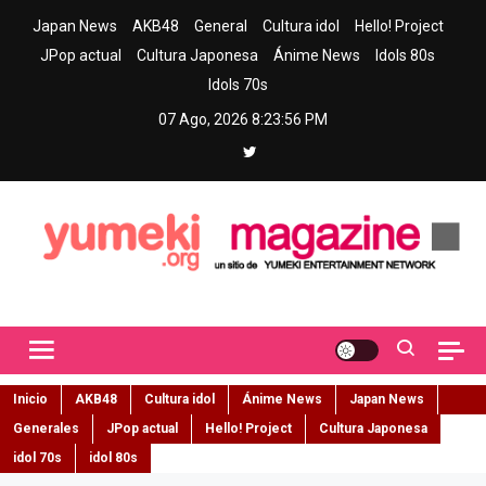
Skip
Japan News
AKB48
General
Cultura idol
Hello! Project
to
JPop actual
Cultura Japonesa
Ánime News
Idols 80s
content
Idols 70s
07 Ago, 2026
8:23:57 PM
Yumeki Magazine
Jpop y musica idol – Tu portal de jpop, movimiento idol y cultura
japonesa en español
Inicio
AKB48
Cultura idol
Ánime News
Japan News
Generales
JPop actual
Hello! Project
Cultura Japonesa
idol 70s
idol 80s