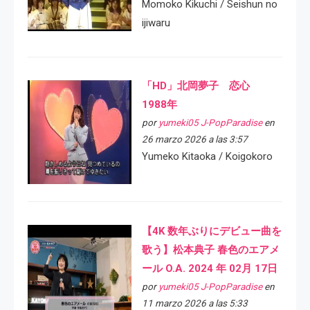
Momoko Kikuchi / Seishun no
ijiwaru
「HD」北岡夢子 恋心
1988年
por
yumeki05 J-PopParadise
en
26 marzo 2026 a las 3:57
Yumeko Kitaoka / Koigokoro
【4K 数年ぶりにデビュー曲を
歌う】松本典子 春色のエアメ
ール O.A. 2024 年 02月 17日
por
yumeki05 J-PopParadise
en
11 marzo 2026 a las 5:33