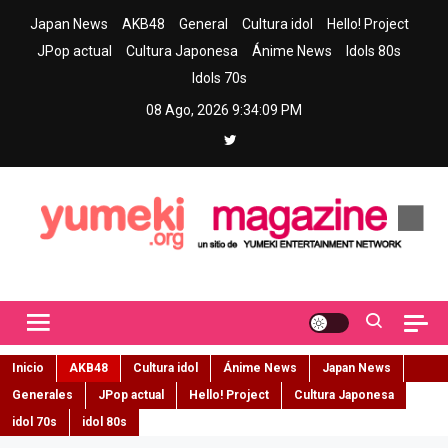
Skip
Japan News
AKB48
General
Cultura idol
Hello! Project
to
JPop actual
Cultura Japonesa
Ánime News
Idols 80s
content
Idols 70s
08 Ago, 2026
9:34:10 PM
Yumeki Magazine
Jpop y musica idol – Tu portal de jpop, movimiento idol y cultura
japonesa en español
Inicio
AKB48
Cultura idol
Ánime News
Japan News
Generales
JPop actual
Hello! Project
Cultura Japonesa
idol 70s
idol 80s