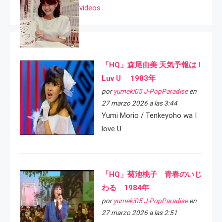
videos
「HQ」森尾由美 天気予報は I
Luv U 1983年
por
yumeki05 J-PopParadise
en
27 marzo 2026 a las 3:44
Yumi Morio / Tenkeyoho wa I
love U
「HQ」菊池桃子 青春のいじ
わる 1984年
por
yumeki05 J-PopParadise
en
27 marzo 2026 a las 2:51