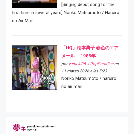
[Singing debut song for the
first time in several years] Noriko Matsumoto / Haruiro
no Air Mail
「HQ」松本典子 春色のエア
メール 1985年
por
yumeki05 J-PopParadise
en
11 marzo 2026 a las 5:23
Noriko Matsumoto / haruiro
no air mail