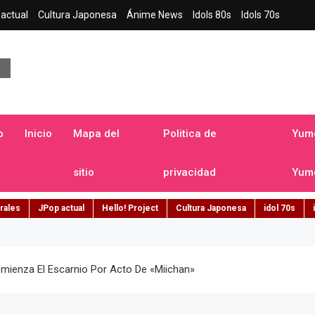
actual
Cultura Japonesa
Ánime News
Idols 80s
Idols 70s
a japonesa en español
o
Inicio
Mapa del
Politica de
Yume
sitio
privacidad
Yume
rales
JPop actual
Hello! Project
Cultura Japonesa
idol 70s
ienza El Escarnio Por Acto De «Miichan»