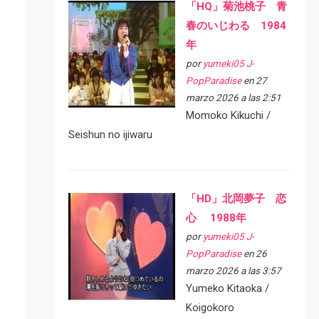
「HQ」菊池桃子 青
春のいじわる 1984
年
por
yumeki05 J-
PopParadise
en 27
marzo 2026 a las 2:51
Momoko Kikuchi /
Seishun no ijiwaru
「HD」北岡夢子 恋
心 1988年
por
yumeki05 J-
PopParadise
en 26
marzo 2026 a las 3:57
Yumeko Kitaoka /
Koigokoro