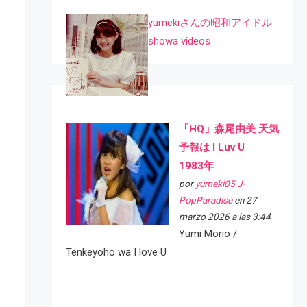
yumekiさんの昭和アイドル
showa videos
「HQ」森尾由美 天気
予報は I Luv U
1983年
por
yumeki05 J-
PopParadise
en 27
marzo 2026 a las 3:44
Yumi Morio /
Tenkeyoho wa I love U