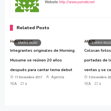
Website
http://www.yumeki.net
Related Posts
Hello! Project
AKB48
4 MINS READ
2 MINS REA
Integrantes originales de Morning
Colocan fotos
Musume se reúnen 20 años
portadas de l
después para cantar tema debut
ventas y se co
Agencia
17 Diciembre 2017
3 Diciembre 2
YEA
YEA
3
3