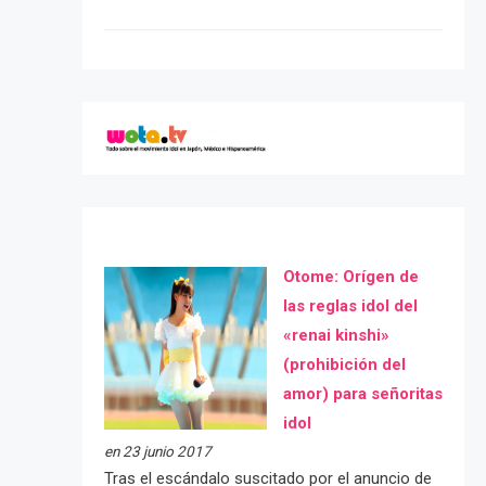
Otome: Orígen de
las reglas idol del
«renai kinshi»
(prohibición del
amor) para señoritas
idol
en 23 junio 2017
Tras el escándalo suscitado por el anuncio de