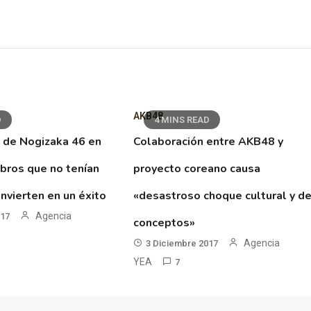
AKB48
D
4 MINS READ
 de Nogizaka 46 en
Colaboración entre AKB48 y
ibros que no tenían
proyecto coreano causa
nvierten en un éxito
«desastroso choque cultural y d
Agencia
017
conceptos»
Agencia
3 Diciembre 2017
YEA
7