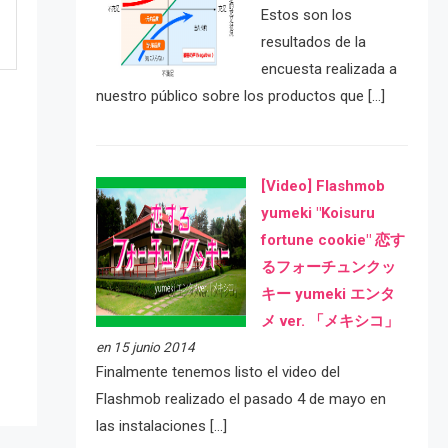
Estos son los
resultados de la
encuesta realizada a
nuestro público sobre los productos que […]
[Video] Flashmob
yumeki "Koisuru
fortune cookie" 恋す
るフォーチュンクッ
e
キー yumeki エンタ
メ ver. 「メキシコ」
en 15 junio 2014
Finalmente tenemos listo el video del
Flashmob realizado el pasado 4 de mayo en
las instalaciones […]