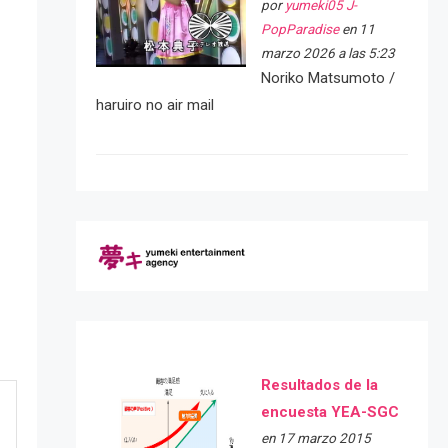
por
yumeki05 J-
PopParadise
en 11
marzo 2026 a las 5:23
Noriko Matsumoto /
haruiro no air mail
Resultados de la
encuesta YEA-SGC
en 17 marzo 2015