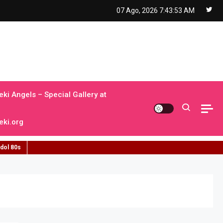
07 Ago, 2026
7:43:54 AM
ki Angels – Special Gallery at
ki.org
idol 80s