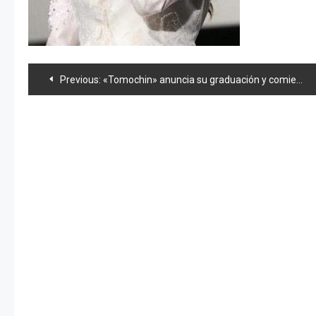
Navegación
Previous:
«Tomochin» anuncia su graduación y comienza el escarnio por acto de «Miichan»
de
entradas