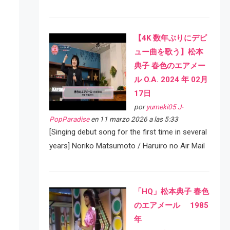
【4K 数年ぶりにデビ
ュー曲を歌う】松本
典子 春色のエアメー
ル O.A. 2024 年 02月
17日
por
yumeki05 J-
PopParadise
en 11 marzo 2026 a las 5:33
[Singing debut song for the first time in several
years] Noriko Matsumoto / Haruiro no Air Mail
「HQ」松本典子 春色
のエアメール 1985
年