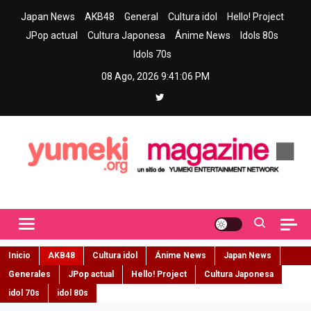
Skip
Japan News
AKB48
General
Cultura idol
Hello! Project
to
JPop actual
Cultura Japonesa
Ánime News
Idols 80s
content
Idols 70s
08 Ago, 2026
9:41:08 PM
Yumeki Magazine
Jpop y musica idol – Tu portal de jpop, movimiento idol y cultura
japonesa en español
Inicio
AKB48
Cultura idol
Ánime News
Japan News
Generales
JPop actual
Hello! Project
Cultura Japonesa
idol 70s
idol 80s