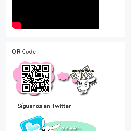
QR Code
Síguenos en Twitter