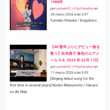
1988年
por
yumeki05 J-PopParadise
en
26 marzo 2026 a las 3:57
Yumeko Kitaoka / Koigokoro
【4K 数年ぶりにデビュー曲を
歌う】松本典子 春色のエアメ
ール O.A. 2024 年 02月 17日
por
yumeki05 J-PopParadise
en
11 marzo 2026 a las 5:33
[Singing debut song for the
first time in several years] Noriko Matsumoto / Haruiro
no Air Mail