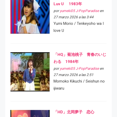
Luv U 1983年
por
yumeki05 J-PopParadise
en
27 marzo 2026 a las 3:44
Yumi Morio / Tenkeyoho wa I
love U
「HQ」菊池桃子 青春のいじ
わる 1984年
por
yumeki05 J-PopParadise
en
27 marzo 2026 a las 2:51
Momoko Kikuchi / Seishun no
ijiwaru
「HD」北岡夢子 恋心