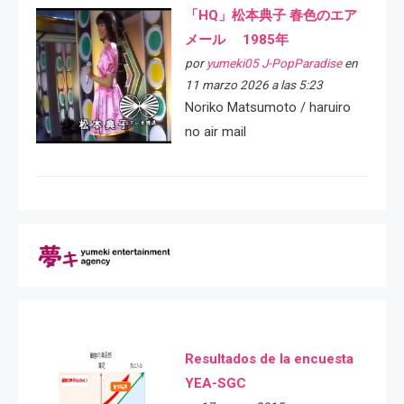
「HQ」松本典子 春色のエア
メール 1985年
por
yumeki05 J-PopParadise
en
11 marzo 2026 a las 5:23
Noriko Matsumoto / haruiro
no air mail
Resultados de la encuesta
YEA-SGC