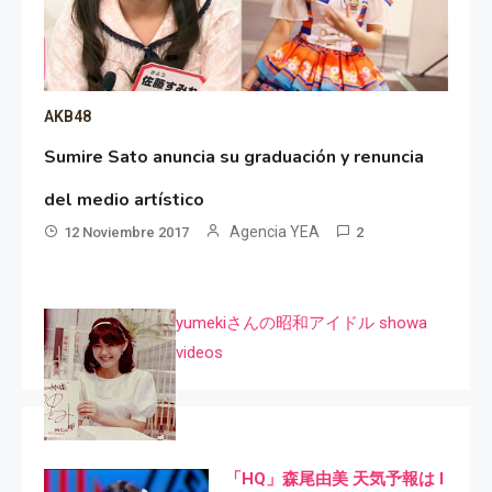
AKB48
Sumire Sato anuncia su graduación y renuncia
del medio artístico
Agencia YEA
12 Noviembre 2017
2
yumekiさんの昭和アイドル showa
videos
「HQ」森尾由美 天気予報は I