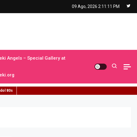
09 Ago, 2026
2:11:12 PM
ki Angels – Special Gallery at
ki.org
idol 80s