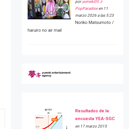
por
yumeki05 J-
PopParadise
en 11
marzo 2026 a las 5:23
Noriko Matsumoto /
haruiro no air mail
Resultados de la
encuesta YEA-SGC
en 17 marzo 2015