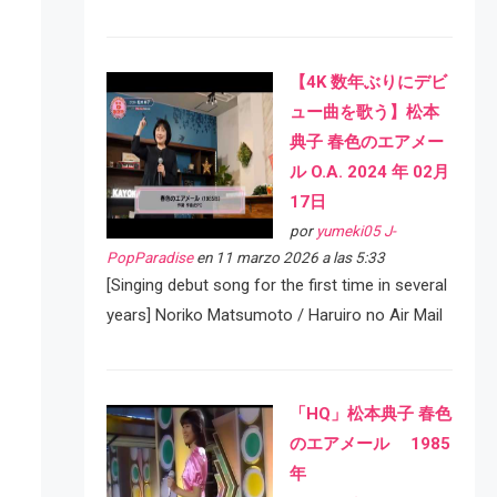
【4K 数年ぶりにデビ
ュー曲を歌う】松本
典子 春色のエアメー
ル O.A. 2024 年 02月
17日
por
yumeki05 J-
PopParadise
en 11 marzo 2026 a las 5:33
[Singing debut song for the first time in several
years] Noriko Matsumoto / Haruiro no Air Mail
「HQ」松本典子 春色
のエアメール 1985
年