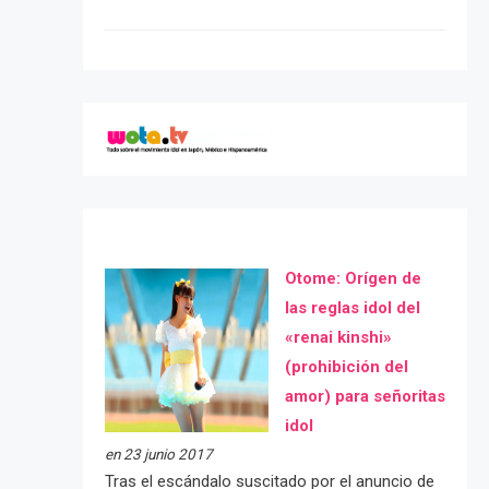
Otome: Orígen de
las reglas idol del
«renai kinshi»
(prohibición del
amor) para señoritas
idol
en 23 junio 2017
Tras el escándalo suscitado por el anuncio de