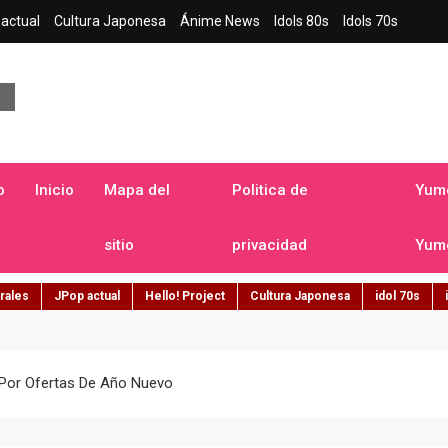
actual
Cultura Japonesa
Ánime News
Idols 80s
Idols 70s
a japonesa en español
o
Inicio
Mapa del
Politica de
Yume
sitio
privacidad
Yume
rales
JPop actual
Hello! Project
Cultura Japonesa
idol 70s
 Por Ofertas De Año Nuevo