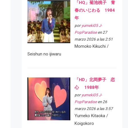
「HQ」菊池桃子 青
春のいじわる 1984
年
por
yumeki05 J-
PopParadise
en 27
marzo 2026 a las 2:51
Momoko Kikuchi /
Seishun no ijiwaru
「HD」北岡夢子 恋
心 1988年
por
yumeki05 J-
PopParadise
en 26
marzo 2026 a las 3:57
Yumeko Kitaoka /
Koigokoro