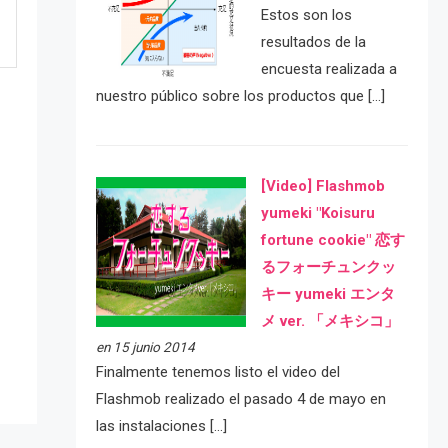
Estos son los
resultados de la
encuesta realizada a
nuestro público sobre los productos que […]
[Video] Flashmob
yumeki "Koisuru
fortune cookie" 恋す
るフォーチュンクッ
e
キー yumeki エンタ
メ ver. 「メキシコ」
en 15 junio 2014
Finalmente tenemos listo el video del
Flashmob realizado el pasado 4 de mayo en
las instalaciones […]