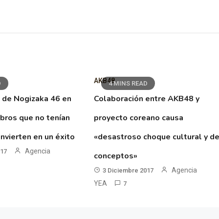
AKB48
D
4 MINS READ
 de Nogizaka 46 en
Colaboración entre AKB48 y
ibros que no tenían
proyecto coreano causa
nvierten en un éxito
«desastroso choque cultural y d
Agencia
017
conceptos»
Agencia
3 Diciembre 2017
YEA
7