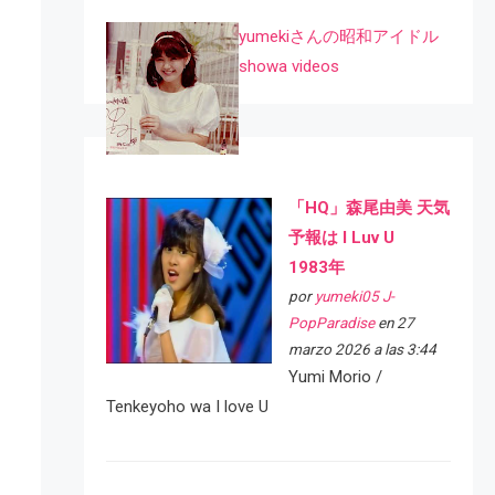
yumekiさんの昭和アイドル
showa videos
「HQ」森尾由美 天気
予報は I Luv U
1983年
por
yumeki05 J-
PopParadise
en 27
marzo 2026 a las 3:44
Yumi Morio /
Tenkeyoho wa I love U