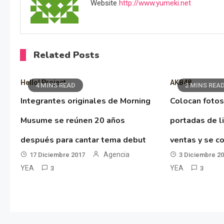
Website
http://www.yumeki.net
Related Posts
Hello! Project
AKB48
4 MINS READ
2 MINS REA
Integrantes originales de Morning
Colocan fotos
Musume se reúnen 20 años
portadas de l
después para cantar tema debut
ventas y se co
Agencia
17 Diciembre 2017
3 Diciembre 2
YEA
YEA
3
3