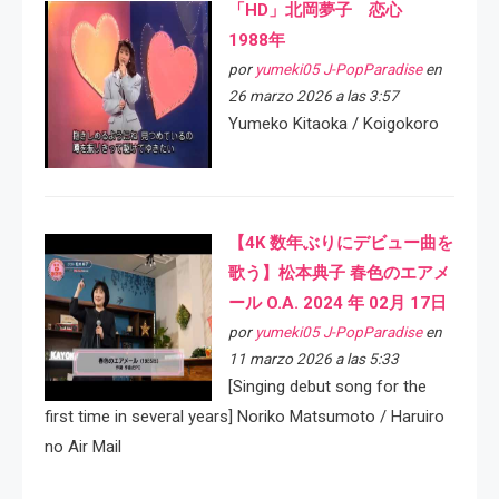
「HD」北岡夢子 恋心
1988年
por
yumeki05 J-PopParadise
en
26 marzo 2026 a las 3:57
Yumeko Kitaoka / Koigokoro
【4K 数年ぶりにデビュー曲を
歌う】松本典子 春色のエアメ
ール O.A. 2024 年 02月 17日
por
yumeki05 J-PopParadise
en
11 marzo 2026 a las 5:33
[Singing debut song for the
first time in several years] Noriko Matsumoto / Haruiro
no Air Mail