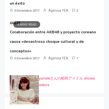
un éxito
Agencia YEA
3 Diciembre 2017
3
AKB48
4 MINS READ
Colaboración entre AKB48 y proyecto coreano
causa «desastroso choque cultural y de
conceptos»
Agencia YEA
3 Diciembre 2017
7
yumekiさんの昭和アイドル showa
videos