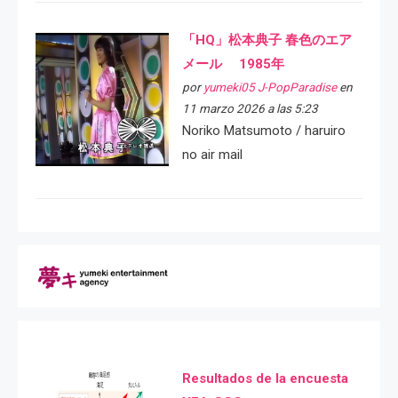
「HQ」松本典子 春色のエア
メール 1985年
por
yumeki05 J-PopParadise
en
11 marzo 2026 a las 5:23
Noriko Matsumoto / haruiro
no air mail
Resultados de la encuesta