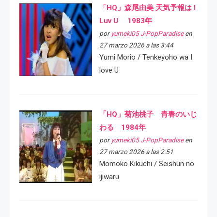
「HQ」森尾由美 天気予報は I
Luv U 1983年
por
yumeki05 J-PopParadise
en
27 marzo 2026 a las 3:44
Yumi Morio / Tenkeyoho wa I
love U
「HQ」菊池桃子 青春のいじ
わる 1984年
por
yumeki05 J-PopParadise
en
27 marzo 2026 a las 2:51
Momoko Kikuchi / Seishun no
ijiwaru