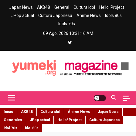
Skip
Japan News
AKB48
General
Cultura idol
Hello! Project
to
JPop actual
Cultura Japonesa
Ánime News
Idols 80s
content
Idols 70s
09 Ago, 2026
10:31:17 AM
Yumeki Magazine
Jpop y musica idol – Tu portal de jpop, movimiento idol y cultura
japonesa en español
Inicio
AKB48
Cultura idol
Ánime News
Japan News
Generales
JPop actual
Hello! Project
Cultura Japonesa
idol 70s
idol 80s