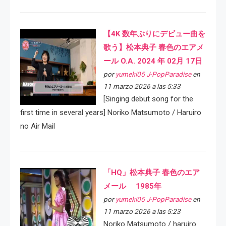
【4K 数年ぶりにデビュー曲を
歌う】松本典子 春色のエアメ
ール O.A. 2024 年 02月 17日
por
yumeki05 J-PopParadise
en
11 marzo 2026 a las 5:33
[Singing debut song for the
first time in several years] Noriko Matsumoto / Haruiro
no Air Mail
「HQ」松本典子 春色のエア
メール 1985年
por
yumeki05 J-PopParadise
en
11 marzo 2026 a las 5:23
Noriko Matsumoto / haruiro