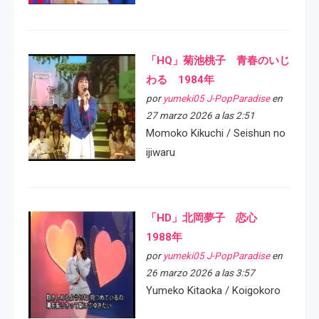
「HQ」菊池桃子 青春のいじ
わる 1984年
por
yumeki05 J-PopParadise
en
27 marzo 2026 a las 2:51
Momoko Kikuchi / Seishun no
ijiwaru
「HD」北岡夢子 恋心
1988年
por
yumeki05 J-PopParadise
en
26 marzo 2026 a las 3:57
Yumeko Kitaoka / Koigokoro