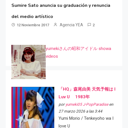
Sumire Sato anuncia su graduación y renuncia
del medio artístico
Agencia YEA
12 Noviembre 2017
2
yumekiさんの昭和アイドル showa
videos
「HQ」森尾由美 天気予報は I
Luv U 1983年
por
yumeki05 J-PopParadise
en
27 marzo 2026 a las 3:44
Yumi Morio / Tenkeyoho wa I
love U