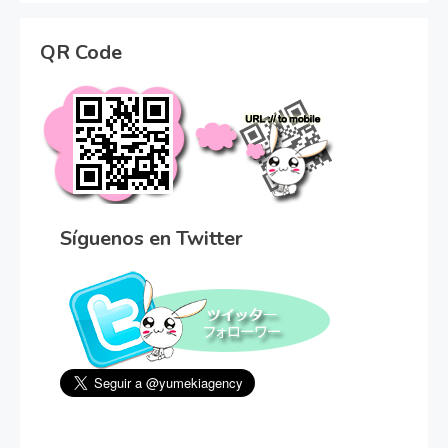
QR Code
Síguenos en Twitter