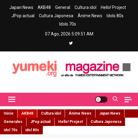
Skip
Japan News
AKB48
General
Cultura idol
Hello! Project
to
JPop actual
Cultura Japonesa
Ánime News
Idols 80s
content
Idols 70s
07 Ago, 2026
5:09:53 AM
Yumeki Magazine
Jpop y musica idol – Tu portal de jpop, movimiento idol y cultura
japonesa en español
Inicio
AKB48
Cultura idol
Ánime News
Japan News
Generales
JPop actual
Hello! Project
Cultura Japonesa
idol 70s
idol 80s