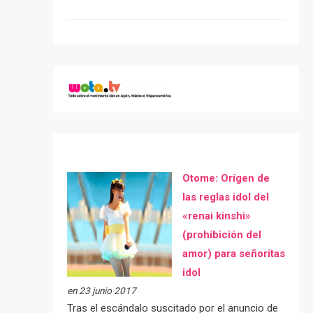
Otome: Orígen de
las reglas idol del
«renai kinshi»
(prohibición del
amor) para señoritas
idol
en 23 junio 2017
Tras el escándalo suscitado por el anuncio de