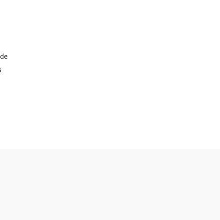
,
 de
s
e