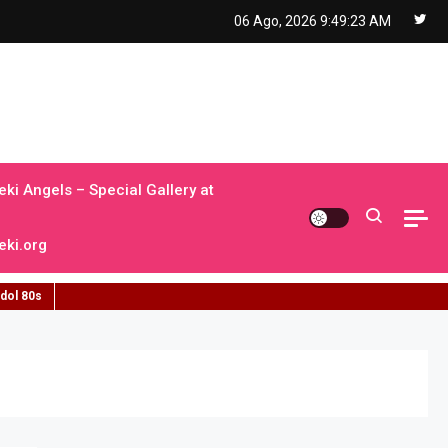
06 Ago, 2026
9:49:24 AM
ki Angels – Special Gallery at
ki.org
idol 80s