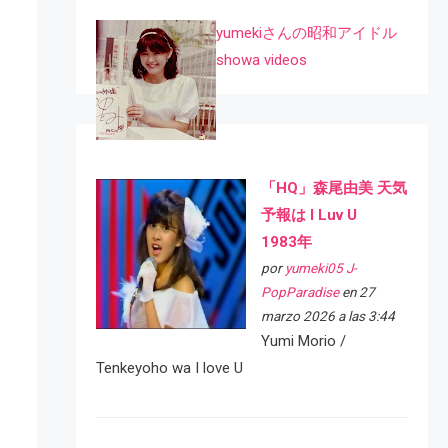
yumekiさんの昭和アイドル
showa videos
「HQ」森尾由美 天気
予報は I Luv U
1983年
por
yumeki05 J-
PopParadise
en 27
marzo 2026 a las 3:44
Yumi Morio /
Tenkeyoho wa I love U