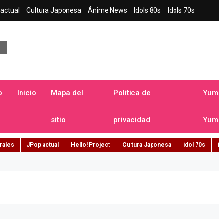
actual
Cultura Japonesa
Ánime News
Idols 80s
Idols 70s
a japonesa en español
o
Inicio
Mapa del
Politica de
Yume
sitio
privacidad
Yume
rales
JPop actual
Hello! Project
Cultura Japonesa
idol 70s