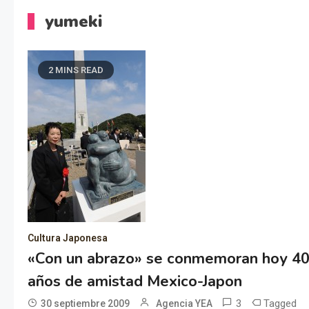
yumeki
2 MINS READ
Cultura Japonesa
«Con un abrazo» se conmemoran hoy 4
años de amistad Mexico-Japon
3
Tagged
30 septiembre 2009
Agencia YEA