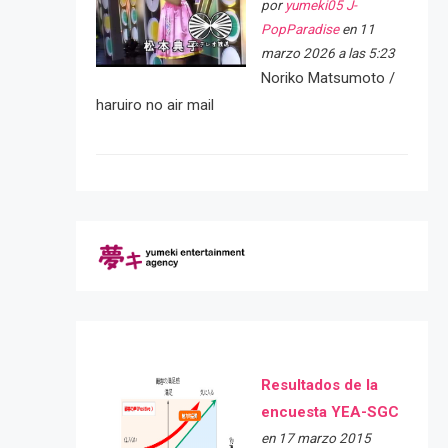
por
yumeki05 J-
PopParadise
en 11
marzo 2026 a las 5:23
Noriko Matsumoto /
haruiro no air mail
Resultados de la
encuesta YEA-SGC
en 17 marzo 2015