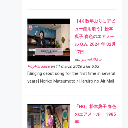
【4K 数年ぶりにデビ
ュー曲を歌う】松本
典子 春色のエアメー
ル O.A. 2024 年 02月
17日
por
yumeki05 J-
PopParadise
en 11 marzo 2026 a las 5:33
[Singing debut song for the first time in several
years] Noriko Matsumoto / Haruiro no Air Mail
「HQ」松本典子 春色
のエアメール 1985
年