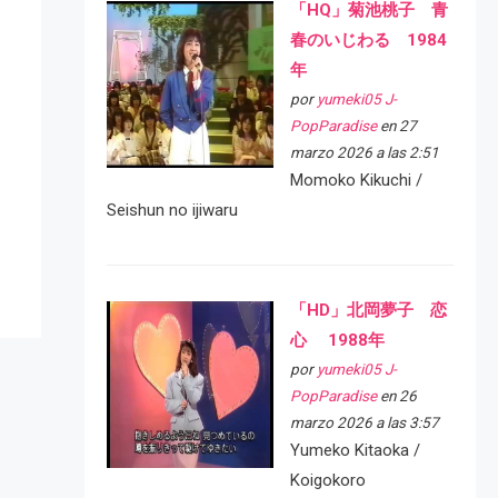
「HQ」菊池桃子 青
春のいじわる 1984
年
por
yumeki05 J-
PopParadise
en 27
marzo 2026 a las 2:51
Momoko Kikuchi /
Seishun no ijiwaru
「HD」北岡夢子 恋
心 1988年
por
yumeki05 J-
PopParadise
en 26
marzo 2026 a las 3:57
Yumeko Kitaoka /
Koigokoro