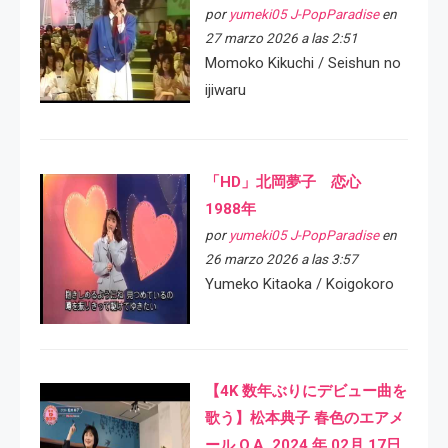
por
yumeki05 J-PopParadise
en
27 marzo 2026 a las 2:51
Momoko Kikuchi / Seishun no
ijiwaru
「HD」北岡夢子 恋心
1988年
por
yumeki05 J-PopParadise
en
26 marzo 2026 a las 3:57
Yumeko Kitaoka / Koigokoro
【4K 数年ぶりにデビュー曲を
歌う】松本典子 春色のエアメ
ール O.A. 2024 年 02月 17日