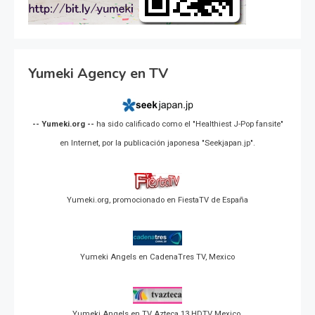
Yumeki Agency en TV
-- Yumeki.org --
ha sido calificado como el "Healthiest J-Pop fansite"
en Internet, por la publicación japonesa "Seekjapan.jp".
Yumeki.org, promocionado en FiestaTV de España
Yumeki Angels en CadenaTres TV, Mexico
Yumeki Angels en TV Azteca 13 HDTV Mexico.