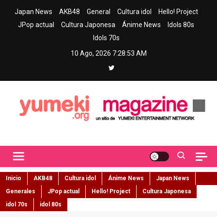
Skip
Japan News
AKB48
General
Cultura idol
Hello! Project
to
JPop actual
Cultura Japonesa
Ánime News
Idols 80s
content
Idols 70s
10 Ago, 2026
7:28:54 AM
Yumeki Magazine
Jpop y musica idol – Tu portal de jpop, movimiento idol y cultura
japonesa en español
Inicio
AKB48
Cultura idol
Ánime News
Japan News
Generales
JPop actual
Hello! Project
Cultura Japonesa
idol 70s
idol 80s