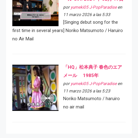
por
yumeki05 J-PopParadise
en
11 marzo 2026 a las 5:33
[Singing debut song for the
first time in several years] Noriko Matsumoto / Haruiro
no Air Mail
「HQ」松本典子 春色のエア
メール 1985年
por
yumeki05 J-PopParadise
en
11 marzo 2026 a las 5:23
Noriko Matsumoto / haruiro
no air mail