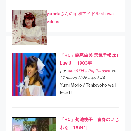
yumekiさんの昭和アイドル showa
videos
「HQ」森尾由美 天気予報は I
Luv U 1983年
por
yumeki05 J-PopParadise
en
27 marzo 2026 a las 3:44
Yumi Morio / Tenkeyoho wa I
love U
「HQ」菊池桃子 青春のいじ
わる 1984年