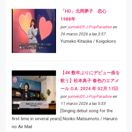
「HD」北岡夢子 恋心
1988年
por
yumeki05 J-PopParadise
en
26 marzo 2026 a las 3:57
Yumeko Kitaoka / Koigokoro
【4K 数年ぶりにデビュー曲を
歌う】松本典子 春色のエアメ
ール O.A. 2024 年 02月 17日
por
yumeki05 J-PopParadise
en
11 marzo 2026 a las 5:33
[Singing debut song for the
first time in several years] Noriko Matsumoto / Haruiro
no Air Mail