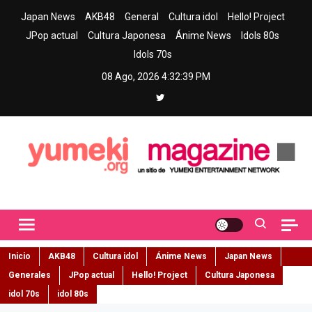
Skip
Japan News
AKB48
General
Cultura idol
Hello! Project
to
JPop actual
Cultura Japonesa
Ánime News
Idols 80s
content
Idols 70s
08 Ago, 2026
4:32:40 PM
Yumeki Magazine
Jpop y musica idol – Tu portal de jpop, movimiento idol y cultura
japonesa en español
Inicio
AKB48
Cultura idol
Ánime News
Japan News
Generales
JPop actual
Hello! Project
Cultura Japonesa
idol 70s
idol 80s