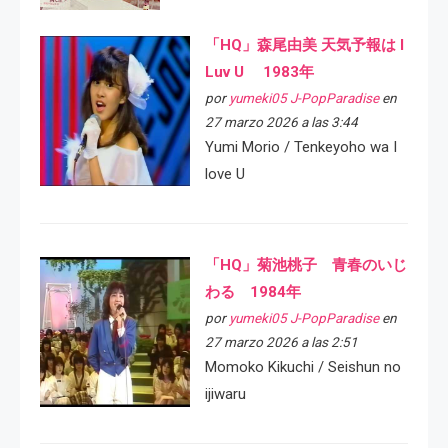
「HQ」森尾由美 天気予報は I
Luv U 1983年
por
yumeki05 J-PopParadise
en
27 marzo 2026 a las 3:44
Yumi Morio / Tenkeyoho wa I
love U
「HQ」菊池桃子 青春のいじ
わる 1984年
por
yumeki05 J-PopParadise
en
27 marzo 2026 a las 2:51
Momoko Kikuchi / Seishun no
ijiwaru