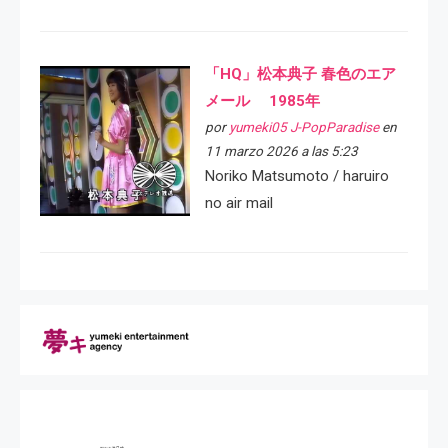
「HQ」松本典子 春色のエア
メール 1985年
por
yumeki05 J-PopParadise
en
11 marzo 2026 a las 5:23
Noriko Matsumoto / haruiro
no air mail