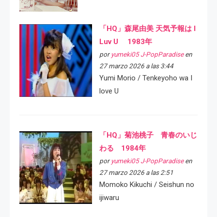
「HQ」森尾由美 天気予報は I
Luv U 1983年
por
yumeki05 J-PopParadise
en
27 marzo 2026 a las 3:44
Yumi Morio / Tenkeyoho wa I
love U
「HQ」菊池桃子 青春のいじ
わる 1984年
por
yumeki05 J-PopParadise
en
27 marzo 2026 a las 2:51
Momoko Kikuchi / Seishun no
ijiwaru