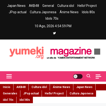
Skip
Japan News
AKB48
General
Cultura idol
Hello! Project
to
JPop actual
Cultura Japonesa
Ánime News
Idols 80s
content
Idols 70s
10 Ago, 2026
4:55:00 PM
Yumeki Magazine
Jpop y musica idol – Tu portal de jpop, movimiento idol y cultura
japonesa en español
Inicio
AKB48
Cultura idol
Ánime News
Japan News
Generales
JPop actual
Hello! Project
Cultura Japonesa
idol 70s
idol 80s