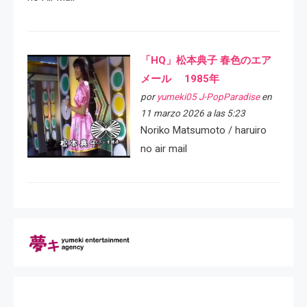
「HQ」松本典子 春色のエア
メール 1985年
por
yumeki05 J-PopParadise
en
11 marzo 2026 a las 5:23
Noriko Matsumoto / haruiro
no air mail