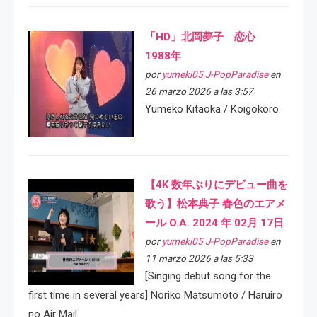
「HD」北岡夢子 恋心
1988年
por
yumeki05 J-PopParadise
en
26 marzo 2026 a las 3:57
Yumeko Kitaoka / Koigokoro
【4K 数年ぶりにデビュー曲を
歌う】松本典子 春色のエアメ
ール O.A. 2024 年 02月 17日
por
yumeki05 J-PopParadise
en
11 marzo 2026 a las 5:33
[Singing debut song for the
first time in several years] Noriko Matsumoto / Haruiro
no Air Mail