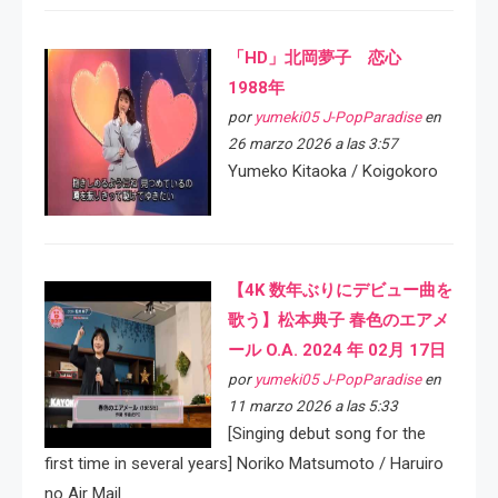
「HD」北岡夢子 恋心
1988年
por
yumeki05 J-PopParadise
en
26 marzo 2026 a las 3:57
Yumeko Kitaoka / Koigokoro
【4K 数年ぶりにデビュー曲を
歌う】松本典子 春色のエアメ
ール O.A. 2024 年 02月 17日
por
yumeki05 J-PopParadise
en
11 marzo 2026 a las 5:33
[Singing debut song for the
first time in several years] Noriko Matsumoto / Haruiro
no Air Mail