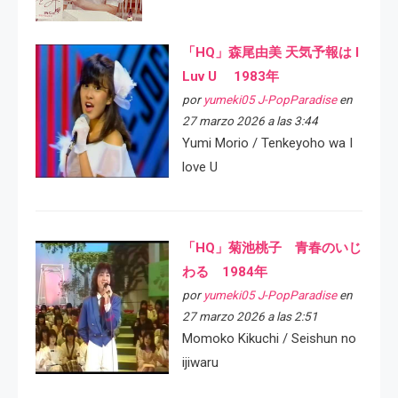
「HQ」森尾由美 天気予報は I
Luv U 1983年
por
yumeki05 J-PopParadise
en
27 marzo 2026 a las 3:44
Yumi Morio / Tenkeyoho wa I
love U
「HQ」菊池桃子 青春のいじ
わる 1984年
por
yumeki05 J-PopParadise
en
27 marzo 2026 a las 2:51
Momoko Kikuchi / Seishun no
ijiwaru