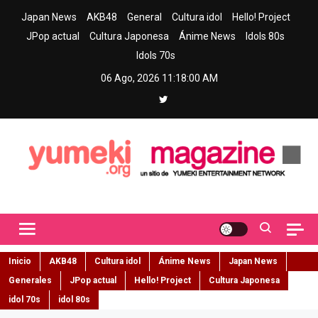
Skip
Japan News
AKB48
General
Cultura idol
Hello! Project
to
JPop actual
Cultura Japonesa
Ánime News
Idols 80s
content
Idols 70s
06 Ago, 2026
11:18:01 AM
Yumeki Magazine
Jpop y musica idol – Tu portal de jpop, movimiento idol y cultura
japonesa en español
Inicio
AKB48
Cultura idol
Ánime News
Japan News
Generales
JPop actual
Hello! Project
Cultura Japonesa
idol 70s
idol 80s