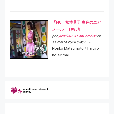
「HQ」松本典子 春色のエア
メール 1985年
por
yumeki05 J-PopParadise
en
11 marzo 2026 a las 5:23
Noriko Matsumoto / haruiro
no air mail