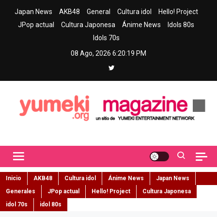
Skip
Japan News
AKB48
General
Cultura idol
Hello! Project
to
JPop actual
Cultura Japonesa
Ánime News
Idols 80s
content
Idols 70s
08 Ago, 2026
6:20:20 PM
Yumeki Magazine
Jpop y musica idol – Tu portal de jpop, movimiento idol y cultura
japonesa en español
Inicio
AKB48
Cultura idol
Ánime News
Japan News
Generales
JPop actual
Hello! Project
Cultura Japonesa
idol 70s
idol 80s