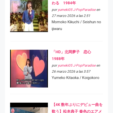
わる 1984年
por
yumeki05 J-PopParadise
en
27 marzo 2026 a las 2:51
Momoko Kikuchi / Seishun no
ijiwaru
「HD」北岡夢子 恋心
1988年
por
yumeki05 J-PopParadise
en
26 marzo 2026 a las 3:57
Yumeko Kitaoka / Koigokoro
【4K 数年ぶりにデビュー曲を
歌う】松本典子 春色のエアメ