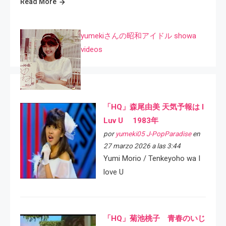
Read More
yumekiさんの昭和アイドル showa
videos
「HQ」森尾由美 天気予報は I
Luv U 1983年
por
yumeki05 J-PopParadise
en
27 marzo 2026 a las 3:44
Yumi Morio / Tenkeyoho wa I
love U
「HQ」菊池桃子 青春のいじ