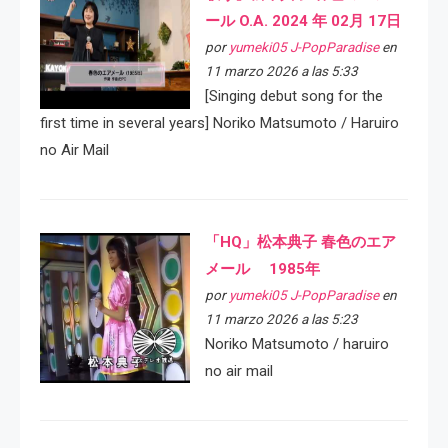
ール O.A. 2024 年 02月 17日
por
yumeki05 J-PopParadise
en
11 marzo 2026 a las 5:33
[Singing debut song for the
first time in several years] Noriko Matsumoto / Haruiro
no Air Mail
「HQ」松本典子 春色のエア
メール 1985年
por
yumeki05 J-PopParadise
en
11 marzo 2026 a las 5:23
Noriko Matsumoto / haruiro
no air mail