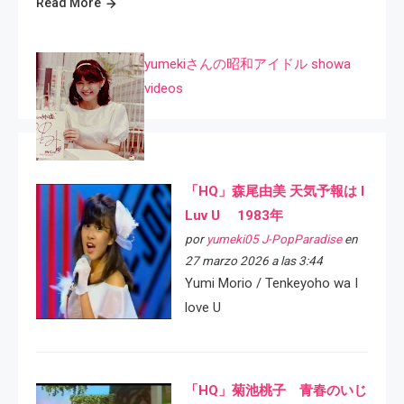
Read More
yumekiさんの昭和アイドル showa
videos
「HQ」森尾由美 天気予報は I
Luv U 1983年
por
yumeki05 J-PopParadise
en
27 marzo 2026 a las 3:44
Yumi Morio / Tenkeyoho wa I
love U
「HQ」菊池桃子 青春のいじ