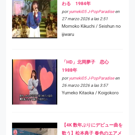
わる 1984年
por
yumeki05 J-PopParadise
en
27 marzo 2026 a las 2:51
Momoko Kikuchi / Seishun no
ijiwaru
「HD」北岡夢子 恋心
1988年
por
yumeki05 J-PopParadise
en
26 marzo 2026 a las 3:57
Yumeko Kitaoka / Koigokoro
【4K 数年ぶりにデビュー曲を
歌う】松本典子 春色のエアメ