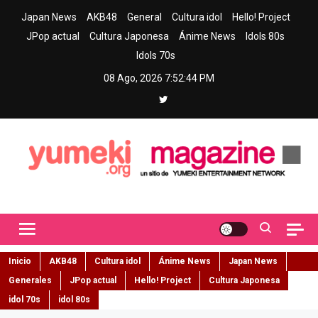
Skip
Japan News
AKB48
General
Cultura idol
Hello! Project
to
JPop actual
Cultura Japonesa
Ánime News
Idols 80s
content
Idols 70s
08 Ago, 2026
7:52:45 PM
Yumeki Magazine
Jpop y musica idol – Tu portal de jpop, movimiento idol y cultura
japonesa en español
Inicio
AKB48
Cultura idol
Ánime News
Japan News
Generales
JPop actual
Hello! Project
Cultura Japonesa
idol 70s
idol 80s