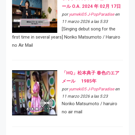
ール O.A. 2024 年 02月 17日
por
yumeki05 J-PopParadise
en
11 marzo 2026 a las 5:33
[Singing debut song for the
first time in several years] Noriko Matsumoto / Haruiro
no Air Mail
「HQ」松本典子 春色のエア
メール 1985年
por
yumeki05 J-PopParadise
en
11 marzo 2026 a las 5:23
Noriko Matsumoto / haruiro
no air mail