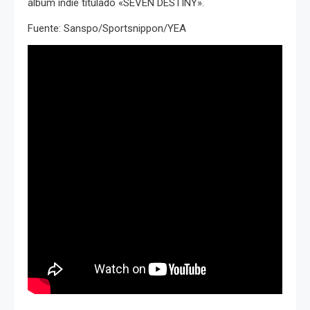
álbum indie titulado «SEVEN DESTINY».
Fuente: Sanspo/Sportsnippon/YEA