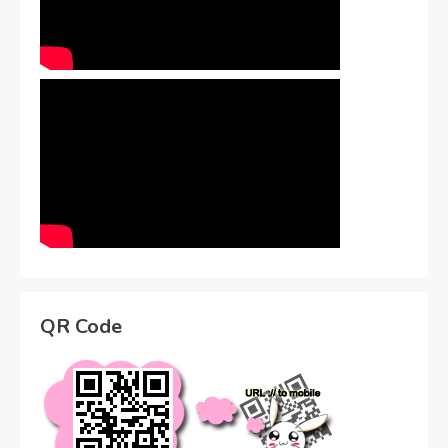
QR Code