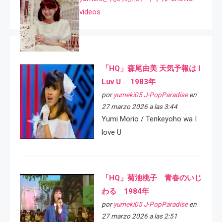
videos
「HQ」森尾由美 天気予報は I
Luv U 1983年
por
yumeki05 J-PopParadise
en
27 marzo 2026 a las 3:44
Yumi Morio / Tenkeyoho wa I
love U
「HQ」菊池桃子 青春のいじ
わる 1984年
por
yumeki05 J-PopParadise
en
27 marzo 2026 a las 2:51