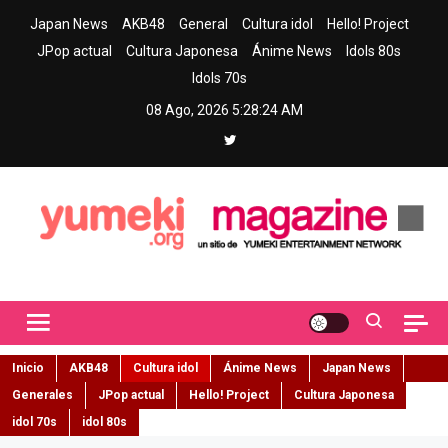
Skip
Japan News
AKB48
General
Cultura idol
Hello! Project
to
JPop actual
Cultura Japonesa
Ánime News
Idols 80s
content
Idols 70s
08 Ago, 2026
5:28:26 AM
Yumeki Magazine
Jpop y musica idol – Tu portal de jpop, movimiento idol y cultura
japonesa en español
Inicio
AKB48
Cultura idol
Ánime News
Japan News
Generales
JPop actual
Hello! Project
Cultura Japonesa
idol 70s
idol 80s