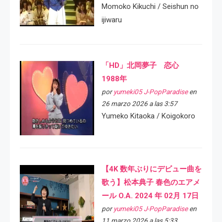
Momoko Kikuchi / Seishun no
ijiwaru
「HD」北岡夢子 恋心
1988年
por
yumeki05 J-PopParadise
en
26 marzo 2026 a las 3:57
Yumeko Kitaoka / Koigokoro
【4K 数年ぶりにデビュー曲を
歌う】松本典子 春色のエアメ
ール O.A. 2024 年 02月 17日
por
yumeki05 J-PopParadise
en
11 marzo 2026 a las 5:33