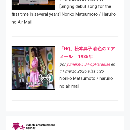
[Singing debut song for the
first time in several years] Noriko Matsumoto / Haruiro
no Air Mail
「HQ」松本典子 春色のエア
メール 1985年
por
yumeki05 J-PopParadise
en
11 marzo 2026 a las 5:23
Noriko Matsumoto / haruiro
no air mail