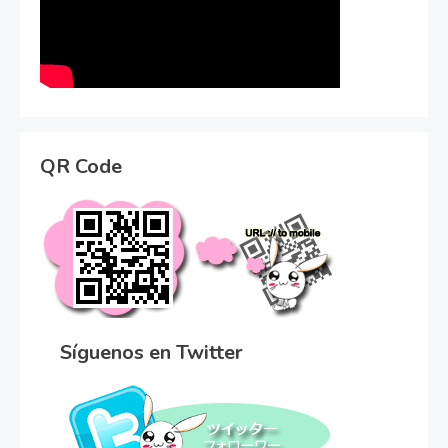
QR Code
Síguenos en Twitter