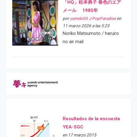
「HQ」松本典子 春色のエア
メール 1985年
por
yumeki05 J-PopParadise
en
11 marzo 2026 a las 5:23
Noriko Matsumoto / haruiro
no air mail
Resultados de la encuesta
YEA-SGC
en 17 marzo 2015