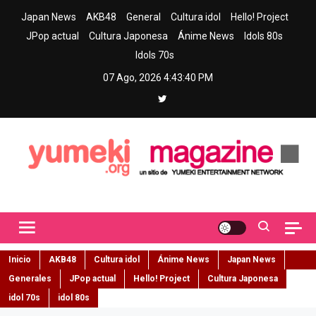
Skip
Japan News
AKB48
General
Cultura idol
Hello! Project
to
JPop actual
Cultura Japonesa
Ánime News
Idols 80s
content
Idols 70s
07 Ago, 2026
4:43:41 PM
Yumeki Magazine
Jpop y musica idol – Tu portal de jpop, movimiento idol y cultura
japonesa en español
Inicio
AKB48
Cultura idol
Ánime News
Japan News
Generales
JPop actual
Hello! Project
Cultura Japonesa
idol 70s
idol 80s