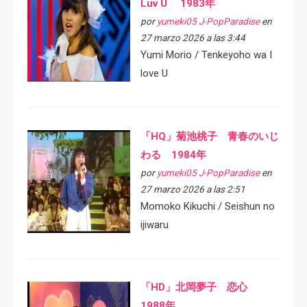
Luv U 1983年
por
yumeki05 J-PopParadise
en
27 marzo 2026 a las 3:44
Yumi Morio / Tenkeyoho wa I
love U
「HQ」菊池桃子 青春のいじ
わる 1984年
por
yumeki05 J-PopParadise
en
27 marzo 2026 a las 2:51
Momoko Kikuchi / Seishun no
ijiwaru
「HD」北岡夢子 恋心
1988年