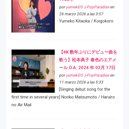
por
yumeki05 J-PopParadise
en
26 marzo 2026 a las 3:57
Yumeko Kitaoka / Koigokoro
【4K 数年ぶりにデビュー曲を
歌う】松本典子 春色のエアメ
ール O.A. 2024 年 02月 17日
por
yumeki05 J-PopParadise
en
11 marzo 2026 a las 5:33
[Singing debut song for the
first time in several years] Noriko Matsumoto / Haruiro
no Air Mail