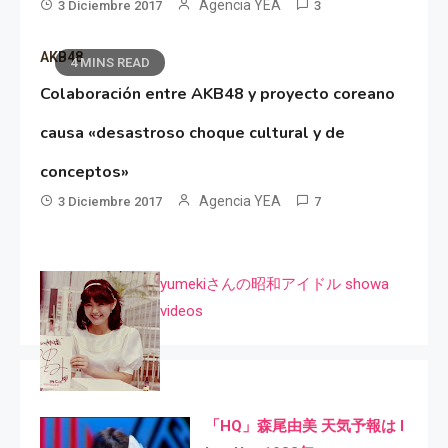
Agencia YEA
3 Diciembre 2017
3
AKB48
4 MINS READ
Colaboración entre AKB48 y proyecto coreano
causa «desastroso choque cultural y de
conceptos»
Agencia YEA
3 Diciembre 2017
7
yumekiさんの昭和アイドル showa
videos
「HQ」森尾由美 天気予報は I