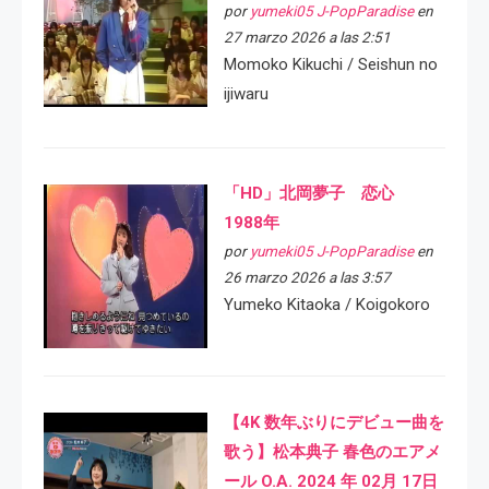
por
yumeki05 J-PopParadise
en
27 marzo 2026 a las 2:51
Momoko Kikuchi / Seishun no
ijiwaru
「HD」北岡夢子 恋心
1988年
por
yumeki05 J-PopParadise
en
26 marzo 2026 a las 3:57
Yumeko Kitaoka / Koigokoro
【4K 数年ぶりにデビュー曲を
歌う】松本典子 春色のエアメ
ール O.A. 2024 年 02月 17日