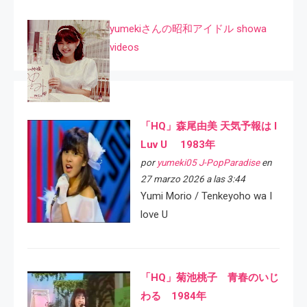
yumekiさんの昭和アイドル showa
videos
「HQ」森尾由美 天気予報は I
Luv U 1983年
por
yumeki05 J-PopParadise
en
27 marzo 2026 a las 3:44
Yumi Morio / Tenkeyoho wa I
love U
「HQ」菊池桃子 青春のいじ
わる 1984年