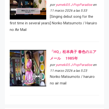
por
yumeki05 J-PopParadise
en
11 marzo 2026 a las 5:33
[Singing debut song for the
first time in several years] Noriko Matsumoto / Haruiro
no Air Mail
「HQ」松本典子 春色のエア
メール 1985年
por
yumeki05 J-PopParadise
en
11 marzo 2026 a las 5:23
Noriko Matsumoto / haruiro
no air mail