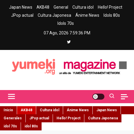
Skip
Japan News
AKB48
General
Cultura idol
Hello! Project
to
JPop actual
Cultura Japonesa
Ánime News
Idols 80s
content
Idols 70s
07 Ago, 2026
7:59:38 PM
Yumeki Magazine
Jpop y musica idol – Tu portal de jpop, movimiento idol y cultura
japonesa en español
Inicio
AKB48
Cultura idol
Ánime News
Japan News
Generales
JPop actual
Hello! Project
Cultura Japonesa
idol 70s
idol 80s