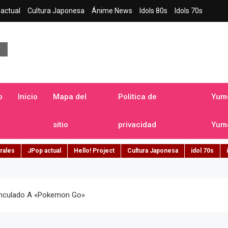
actual
Cultura Japonesa
Ánime News
Idols 80s
Idols 70s
a japonesa en español
o
Inicio
Mapa del
Politica de
Yume
sitio
privacidad
Yume
rales
JPop actual
Hello! Project
Cultura Japonesa
idol 70s
Vinculado A «Pokemon Go»