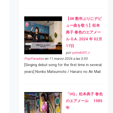
【4K 数年ぶりにデビ
ュー曲を歌う】松本
典子 春色のエアメー
ル O.A. 2024 年 02月
17日
por
yumeki05 J-
PopParadise
en 11 marzo 2026 a las 5:33
[Singing debut song for the first time in several
years] Noriko Matsumoto / Haruiro no Air Mail
「HQ」松本典子 春色
のエアメール 1985
年