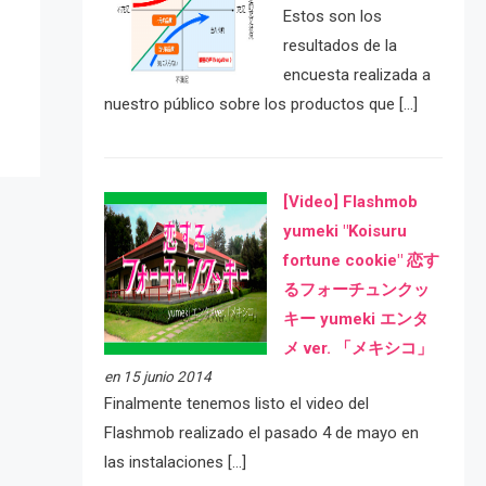
Estos son los
e
resultados de la
encuesta realizada a
nuestro público sobre los productos que […]
[Video] Flashmob
yumeki "Koisuru
fortune cookie" 恋す
るフォーチュンクッ
キー yumeki エンタ
メ ver. 「メキシコ」
en 15 junio 2014
Finalmente tenemos listo el video del
Flashmob realizado el pasado 4 de mayo en
las instalaciones […]