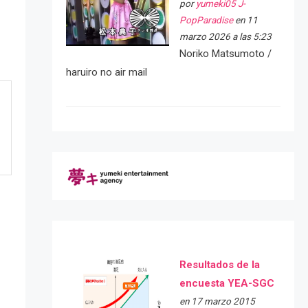
por
yumeki05 J-
PopParadise
en 11
marzo 2026 a las 5:23
Noriko Matsumoto /
haruiro no air mail
Resultados de la
encuesta YEA-SGC
en 17 marzo 2015