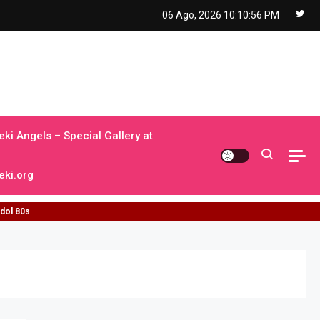
06 Ago, 2026
10:10:57 PM
ki Angels – Special Gallery at
ki.org
idol 80s