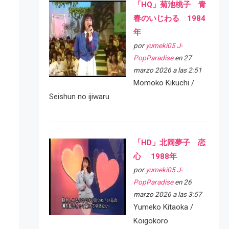
「HQ」菊池桃子 青
春のいじわる 1984
年
por
yumeki05 J-
PopParadise
en 27
marzo 2026 a las 2:51
Momoko Kikuchi /
Seishun no ijiwaru
「HD」北岡夢子 恋
心 1988年
por
yumeki05 J-
PopParadise
en 26
marzo 2026 a las 3:57
Yumeko Kitaoka /
Koigokoro