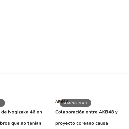
AKB48
D
4 MINS READ
 de Nogizaka 46 en
Colaboración entre AKB48 y
ibros que no tenían
proyecto coreano causa