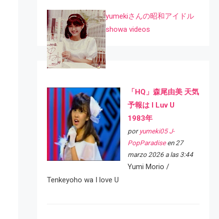
yumekiさんの昭和アイドル
showa videos
「HQ」森尾由美 天気
予報は I Luv U
1983年
por
yumeki05 J-
PopParadise
en 27
marzo 2026 a las 3:44
Yumi Morio /
Tenkeyoho wa I love U