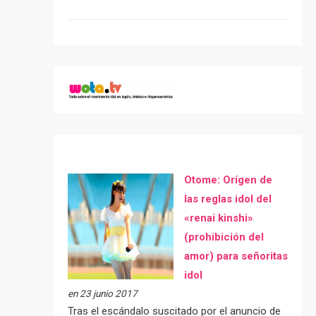
Otome: Orígen de
las reglas idol del
«renai kinshi»
(prohibición del
amor) para señoritas
idol
en 23 junio 2017
Tras el escándalo suscitado por el anuncio de