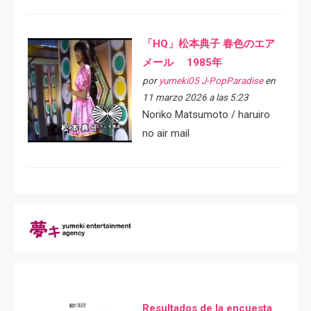
「HQ」松本典子 春色のエア
メール 1985年
por
yumeki05 J-PopParadise
en
11 marzo 2026 a las 5:23
Noriko Matsumoto / haruiro
no air mail
Resultados de la encuesta