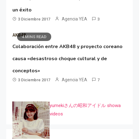
un éxito
Agencia YEA
3 Diciembre 2017
3
AKB48
4 MINS READ
Colaboración entre AKB48 y proyecto coreano
causa «desastroso choque cultural y de
conceptos»
Agencia YEA
3 Diciembre 2017
7
yumekiさんの昭和アイドル showa
videos