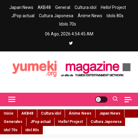
Skip
Japan News
AKB48
General
Cultura idol
Hello! Project
to
JPop actual
Cultura Japonesa
Ánime News
Idols 80s
content
Idols 70s
06 Ago, 2026
4:54:46 AM
Yumeki Magazine
Jpop y musica idol – Tu portal de jpop, movimiento idol y cultura
japonesa en español
Inicio
AKB48
Cultura idol
Ánime News
Japan News
Generales
JPop actual
Hello! Project
Cultura Japonesa
idol 70s
idol 80s