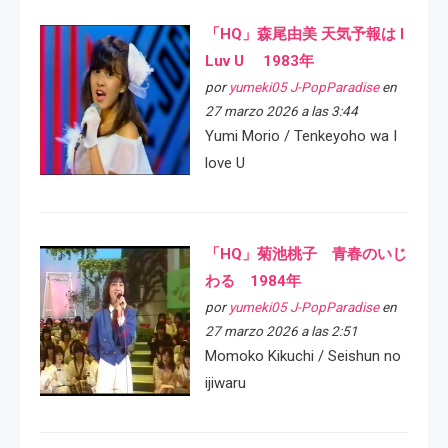
「HQ」森尾由美 天気予報は I
Luv U 1983年
por
yumeki05 J-PopParadise
en
27 marzo 2026 a las 3:44
Yumi Morio / Tenkeyoho wa I
love U
「HQ」菊池桃子 青春のいじ
わる 1984年
por
yumeki05 J-PopParadise
en
27 marzo 2026 a las 2:51
Momoko Kikuchi / Seishun no
ijiwaru