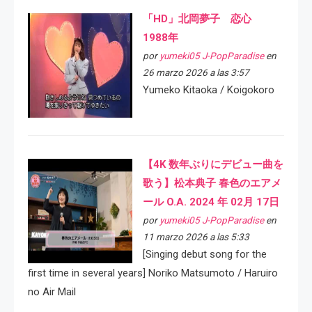
「HD」北岡夢子 恋心
1988年
por
yumeki05 J-PopParadise
en
26 marzo 2026 a las 3:57
Yumeko Kitaoka / Koigokoro
【4K 数年ぶりにデビュー曲を
歌う】松本典子 春色のエアメ
ール O.A. 2024 年 02月 17日
por
yumeki05 J-PopParadise
en
11 marzo 2026 a las 5:33
[Singing debut song for the
first time in several years] Noriko Matsumoto / Haruiro
no Air Mail