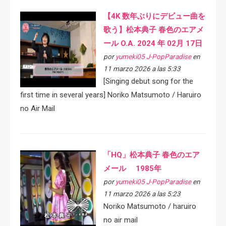
【4K 数年ぶりにデビュー曲を
歌う】松本典子 春色のエアメ
ール O.A. 2024 年 02月 17日
por
yumeki05 J-PopParadise
en
11 marzo 2026 a las 5:33
[Singing debut song for the
first time in several years] Noriko Matsumoto / Haruiro
no Air Mail
「HQ」松本典子 春色のエア
メール 1985年
por
yumeki05 J-PopParadise
en
11 marzo 2026 a las 5:23
Noriko Matsumoto / haruiro
no air mail