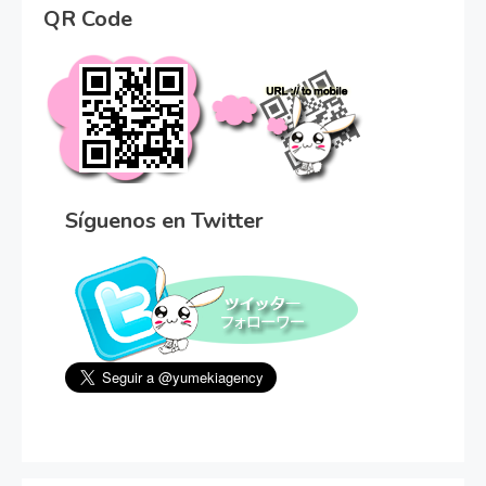
QR Code
Síguenos en Twitter