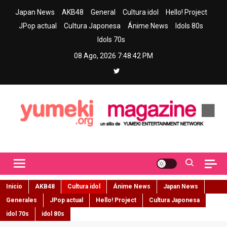
Skip
Japan News
AKB48
General
Cultura idol
Hello! Project
to
JPop actual
Cultura Japonesa
Ánime News
Idols 80s
content
Idols 70s
08 Ago, 2026
7:48:43 PM
Yumeki Magazine
Jpop y musica idol – Tu portal de jpop, movimiento idol y cultura
japonesa en español
Inicio
AKB48
Cultura idol
Ánime News
Japan News
Generales
JPop actual
Hello! Project
Cultura Japonesa
idol 70s
idol 80s