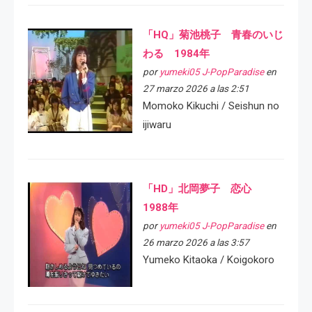
「HQ」菊池桃子 青春のいじ
わる 1984年
por
yumeki05 J-PopParadise
en
27 marzo 2026 a las 2:51
Momoko Kikuchi / Seishun no
ijiwaru
「HD」北岡夢子 恋心
1988年
por
yumeki05 J-PopParadise
en
26 marzo 2026 a las 3:57
Yumeko Kitaoka / Koigokoro