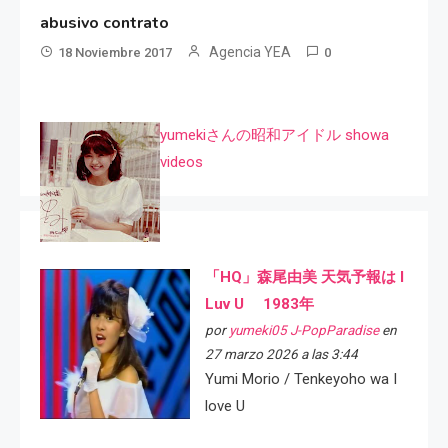
abusivo contrato
Agencia YEA
18 Noviembre 2017
0
yumekiさんの昭和アイドル showa
videos
「HQ」森尾由美 天気予報は I
Luv U 1983年
por
yumeki05 J-PopParadise
en
27 marzo 2026 a las 3:44
Yumi Morio / Tenkeyoho wa I
love U