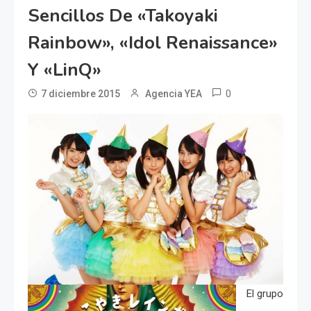
Sencillos De «Takoyaki
Rainbow», «Idol Renaissance»
Y «LinQ»
0
7 diciembre 2015
Agencia YEA
El grupo