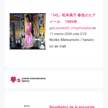
「HQ」松本典子 春色のエア
メール 1985年
por
yumeki05 J-PopParadise
en
11 marzo 2026 a las 5:23
Noriko Matsumoto / haruiro
no air mail
Resultados de la encuesta