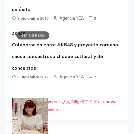
un éxito
Agencia YEA
3 Diciembre 2017
3
AKB48
4 MINS READ
Colaboración entre AKB48 y proyecto coreano
causa «desastroso choque cultural y de
conceptos»
Agencia YEA
3 Diciembre 2017
7
yumekiさんの昭和アイドル showa
videos