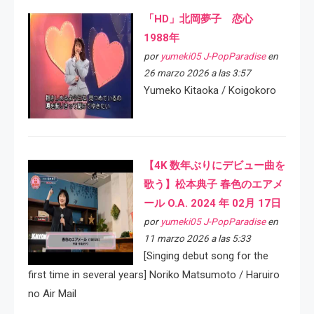
「HD」北岡夢子 恋心
1988年
por
yumeki05 J-PopParadise
en
26 marzo 2026 a las 3:57
Yumeko Kitaoka / Koigokoro
【4K 数年ぶりにデビュー曲を
歌う】松本典子 春色のエアメ
ール O.A. 2024 年 02月 17日
por
yumeki05 J-PopParadise
en
11 marzo 2026 a las 5:33
[Singing debut song for the
first time in several years] Noriko Matsumoto / Haruiro
no Air Mail