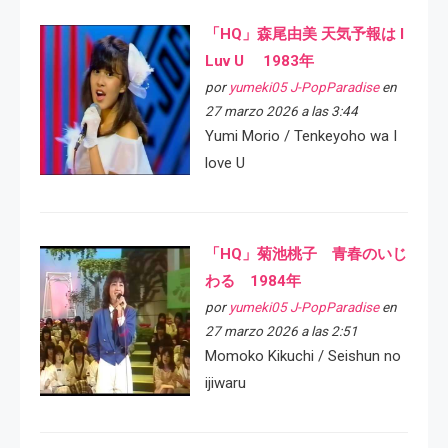
「HQ」森尾由美 天気予報は I
Luv U 1983年
por
yumeki05 J-PopParadise
en
27 marzo 2026 a las 3:44
Yumi Morio / Tenkeyoho wa I
love U
「HQ」菊池桃子 青春のいじ
わる 1984年
por
yumeki05 J-PopParadise
en
27 marzo 2026 a las 2:51
Momoko Kikuchi / Seishun no
ijiwaru