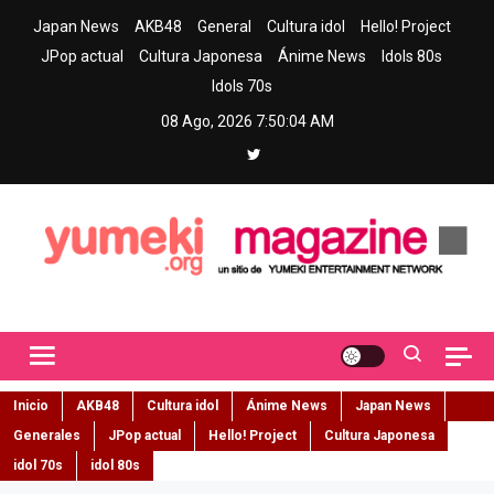
Skip
Japan News
AKB48
General
Cultura idol
Hello! Project
to
JPop actual
Cultura Japonesa
Ánime News
Idols 80s
content
Idols 70s
08 Ago, 2026
7:50:05 AM
Yumeki Magazine
Jpop y musica idol – Tu portal de jpop, movimiento idol y cultura
japonesa en español
Inicio
AKB48
Cultura idol
Ánime News
Japan News
Generales
JPop actual
Hello! Project
Cultura Japonesa
idol 70s
idol 80s