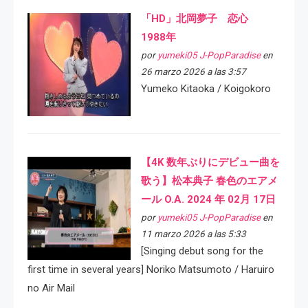
「HD」北岡夢子 恋心
1988年
por
yumeki05 J-PopParadise
en
26 marzo 2026 a las 3:57
Yumeko Kitaoka / Koigokoro
【4K 数年ぶりにデビュー曲を
歌う】松本典子 春色のエアメ
ール O.A. 2024 年 02月 17日
por
yumeki05 J-PopParadise
en
11 marzo 2026 a las 5:33
[Singing debut song for the
first time in several years] Noriko Matsumoto / Haruiro
no Air Mail