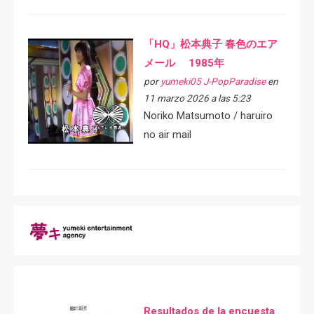
「HQ」松本典子 春色のエア
メール 1985年
por
yumeki05 J-PopParadise
en
11 marzo 2026 a las 5:23
Noriko Matsumoto / haruiro
no air mail
Resultados de la encuesta