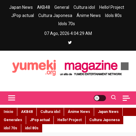
Skip
Japan News
AKB48
General
Cultura idol
Hello! Project
to
JPop actual
Cultura Japonesa
Ánime News
Idols 80s
content
Idols 70s
07 Ago, 2026
4:04:30 AM
Yumeki Magazine
Jpop y musica idol – Tu portal de jpop, movimiento idol y cultura
japonesa en español
Inicio
AKB48
Cultura idol
Ánime News
Japan News
Generales
JPop actual
Hello! Project
Cultura Japonesa
idol 70s
idol 80s