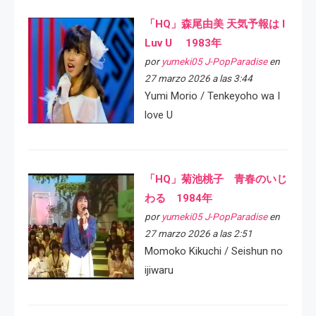
「HQ」森尾由美 天気予報は I
Luv U 1983年
por
yumeki05 J-PopParadise
en
27 marzo 2026 a las 3:44
Yumi Morio / Tenkeyoho wa I
love U
「HQ」菊池桃子 青春のいじ
わる 1984年
por
yumeki05 J-PopParadise
en
27 marzo 2026 a las 2:51
Momoko Kikuchi / Seishun no
ijiwaru