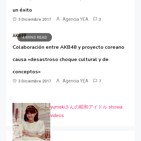
un éxito
Agencia YEA
3 Diciembre 2017
3
AKB48
4 MINS READ
Colaboración entre AKB48 y proyecto coreano
causa «desastroso choque cultural y de
conceptos»
Agencia YEA
3 Diciembre 2017
7
yumekiさんの昭和アイドル showa
videos