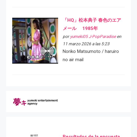
「HQ」松本典子 春色のエア
メール 1985年
por
yumeki05 J-PopParadise
en
11 marzo 2026 a las 5:23
Noriko Matsumoto / haruiro
no air mail
Resultados de la encuesta