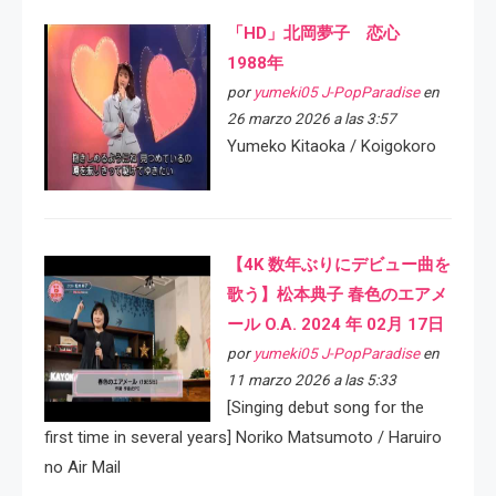
「HD」北岡夢子 恋心
1988年
por
yumeki05 J-PopParadise
en
26 marzo 2026 a las 3:57
Yumeko Kitaoka / Koigokoro
【4K 数年ぶりにデビュー曲を
歌う】松本典子 春色のエアメ
ール O.A. 2024 年 02月 17日
por
yumeki05 J-PopParadise
en
11 marzo 2026 a las 5:33
[Singing debut song for the
first time in several years] Noriko Matsumoto / Haruiro
no Air Mail