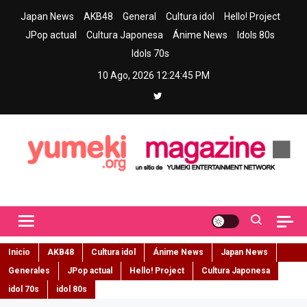
Skip
Japan News
AKB48
General
Cultura idol
Hello! Project
to
JPop actual
Cultura Japonesa
Ánime News
Idols 80s
content
Idols 70s
10 Ago, 2026
12:24:46 PM
Yumeki Magazine
Jpop y musica idol – Tu portal de jpop, movimiento idol y cultura
japonesa en español
Inicio
AKB48
Cultura idol
Ánime News
Japan News
Generales
JPop actual
Hello! Project
Cultura Japonesa
idol 70s
idol 80s