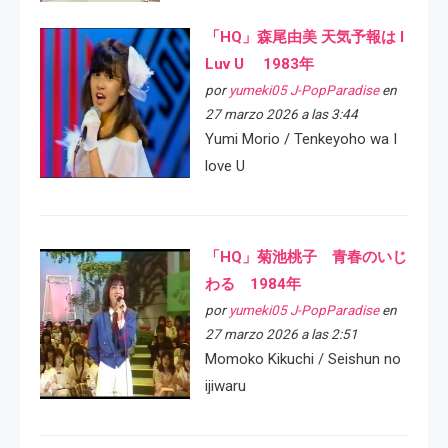
「HQ」森尾由美 天気予報は I
Luv U 1983年
por
yumeki05 J-PopParadise
en
27 marzo 2026 a las 3:44
Yumi Morio / Tenkeyoho wa I
love U
「HQ」菊池桃子 青春のいじ
わる 1984年
por
yumeki05 J-PopParadise
en
27 marzo 2026 a las 2:51
Momoko Kikuchi / Seishun no
ijiwaru