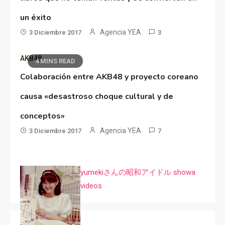
un éxito
Agencia YEA
3 Diciembre 2017
3
AKB48
4 MINS READ
Colaboración entre AKB48 y proyecto coreano
causa «desastroso choque cultural y de
conceptos»
Agencia YEA
3 Diciembre 2017
7
yumekiさんの昭和アイドル showa
videos