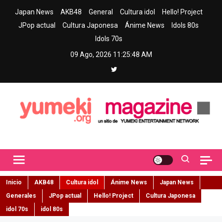
Skip
Japan News
AKB48
General
Cultura idol
Hello! Project
to
JPop actual
Cultura Japonesa
Ánime News
Idols 80s
content
Idols 70s
09 Ago, 2026
11:25:50 AM
Yumeki Magazine
Jpop y musica idol – Tu portal de jpop, movimiento idol y cultura
japonesa en español
Inicio
AKB48
Cultura idol
Ánime News
Japan News
Generales
JPop actual
Hello! Project
Cultura Japonesa
idol 70s
idol 80s