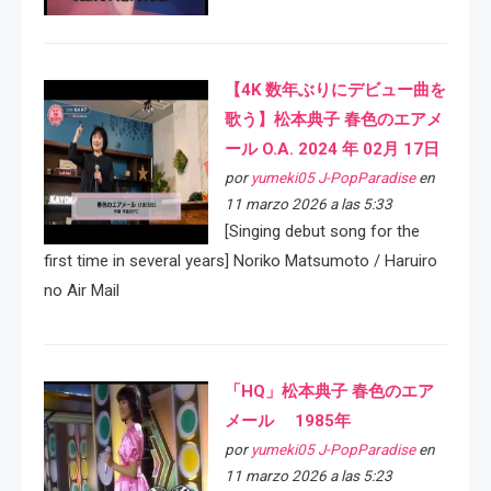
【4K 数年ぶりにデビュー曲を
歌う】松本典子 春色のエアメ
ール O.A. 2024 年 02月 17日
por
yumeki05 J-PopParadise
en
11 marzo 2026 a las 5:33
[Singing debut song for the
first time in several years] Noriko Matsumoto / Haruiro
no Air Mail
「HQ」松本典子 春色のエア
メール 1985年
por
yumeki05 J-PopParadise
en
11 marzo 2026 a las 5:23