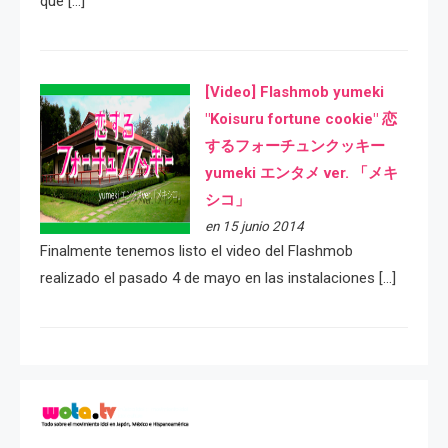
que […]
[Video] Flashmob yumeki
"Koisuru fortune cookie" 恋
するフォーチュンクッキー
yumeki エンタメ ver. 「メキ
シコ」
en 15 junio 2014
Finalmente tenemos listo el video del Flashmob
realizado el pasado 4 de mayo en las instalaciones […]