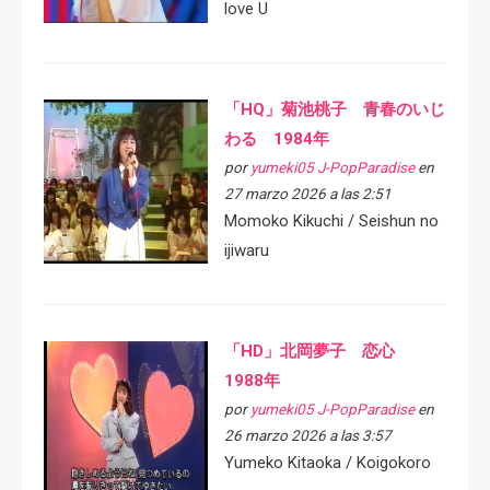
love U
「HQ」菊池桃子 青春のいじ
わる 1984年
por
yumeki05 J-PopParadise
en
27 marzo 2026 a las 2:51
Momoko Kikuchi / Seishun no
ijiwaru
「HD」北岡夢子 恋心
1988年
por
yumeki05 J-PopParadise
en
26 marzo 2026 a las 3:57
Yumeko Kitaoka / Koigokoro