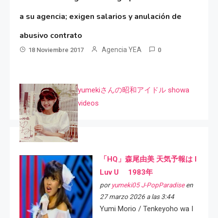
a su agencia; exigen salarios y anulación de
abusivo contrato
Agencia YEA
18 Noviembre 2017
0
yumekiさんの昭和アイドル showa
videos
「HQ」森尾由美 天気予報は I
Luv U 1983年
por
yumeki05 J-PopParadise
en
27 marzo 2026 a las 3:44
Yumi Morio / Tenkeyoho wa I