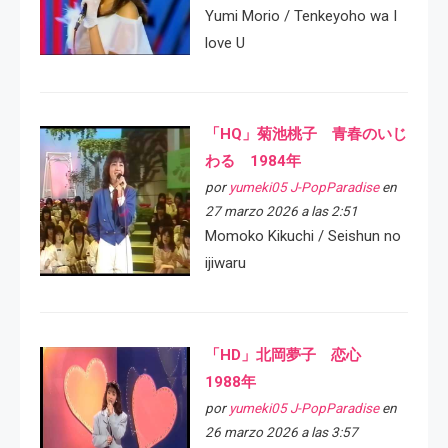
Yumi Morio / Tenkeyoho wa I
love U
「HQ」菊池桃子 青春のいじ
わる 1984年
por
yumeki05 J-PopParadise
en
27 marzo 2026 a las 2:51
Momoko Kikuchi / Seishun no
ijiwaru
「HD」北岡夢子 恋心
1988年
por
yumeki05 J-PopParadise
en
26 marzo 2026 a las 3:57