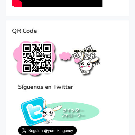
QR Code
Síguenos en Twitter