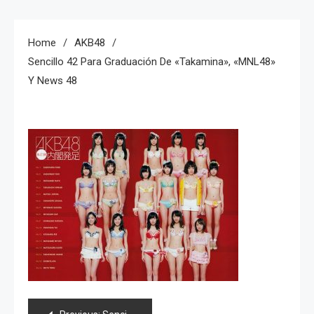
Home
AKB48
Sencillo 42 Para Graduación De «Takamina», «MNL48»
Y News 48
Navegación