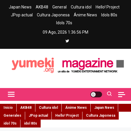
Skip
Japan News
AKB48
General
Cultura idol
Hello! Project
to
JPop actual
Cultura Japonesa
Ánime News
Idols 80s
content
Idols 70s
09 Ago, 2026
1:36:57 PM
Yumeki Magazine
Jpop y musica idol – Tu portal de jpop, movimiento idol y cultura
japonesa en español
Inicio
AKB48
Cultura idol
Ánime News
Japan News
Generales
JPop actual
Hello! Project
Cultura Japonesa
idol 70s
idol 80s