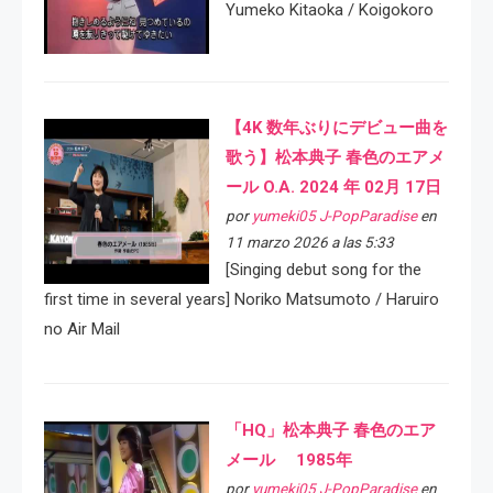
Yumeko Kitaoka / Koigokoro
【4K 数年ぶりにデビュー曲を
歌う】松本典子 春色のエアメ
ール O.A. 2024 年 02月 17日
por
yumeki05 J-PopParadise
en
11 marzo 2026 a las 5:33
[Singing debut song for the
first time in several years] Noriko Matsumoto / Haruiro
no Air Mail
「HQ」松本典子 春色のエア
メール 1985年
por
yumeki05 J-PopParadise
en