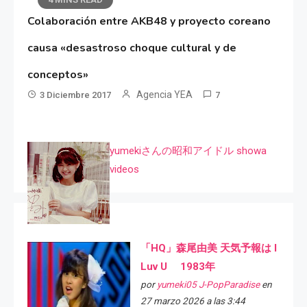
Colaboración entre AKB48 y proyecto coreano
causa «desastroso choque cultural y de
conceptos»
Agencia YEA
3 Diciembre 2017
7
yumekiさんの昭和アイドル showa
videos
「HQ」森尾由美 天気予報は I
Luv U 1983年
por
yumeki05 J-PopParadise
en
27 marzo 2026 a las 3:44