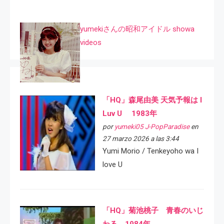
yumekiさんの昭和アイドル showa
videos
「HQ」森尾由美 天気予報は I
Luv U 1983年
por
yumeki05 J-PopParadise
en
27 marzo 2026 a las 3:44
Yumi Morio / Tenkeyoho wa I
love U
「HQ」菊池桃子 青春のいじ
わる 1984年