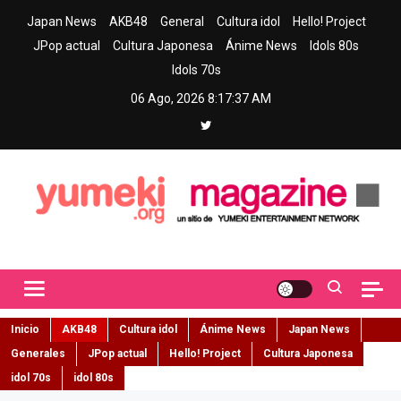
Skip
Japan News
AKB48
General
Cultura idol
Hello! Project
to
JPop actual
Cultura Japonesa
Ánime News
Idols 80s
content
Idols 70s
06 Ago, 2026
8:17:39 AM
Yumeki Magazine
Jpop y musica idol – Tu portal de jpop, movimiento idol y cultura
japonesa en español
Inicio
AKB48
Cultura idol
Ánime News
Japan News
Generales
JPop actual
Hello! Project
Cultura Japonesa
idol 70s
idol 80s