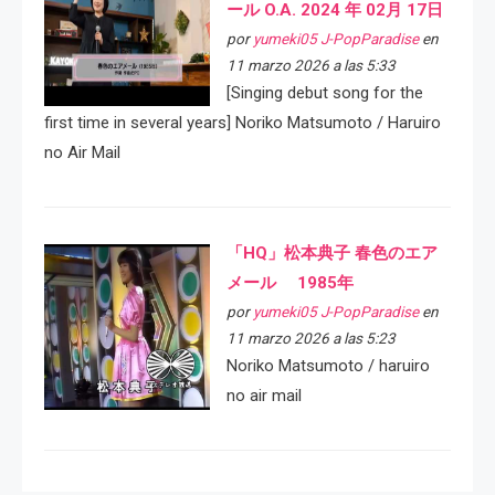
ール O.A. 2024 年 02月 17日
por
yumeki05 J-PopParadise
en
11 marzo 2026 a las 5:33
[Singing debut song for the
first time in several years] Noriko Matsumoto / Haruiro
no Air Mail
「HQ」松本典子 春色のエア
メール 1985年
por
yumeki05 J-PopParadise
en
11 marzo 2026 a las 5:23
Noriko Matsumoto / haruiro
no air mail