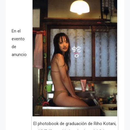
En el
evento
de
anuncio
El photobook de graduación de Riho Kotani,