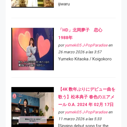
ijiwaru
「HD」北岡夢子 恋心
1988年
por
yumeki05 J-PopParadise
en
26 marzo 2026 a las 3:57
Yumeko Kitaoka / Koigokoro
【4K 数年ぶりにデビュー曲を
歌う】松本典子 春色のエアメ
ール O.A. 2024 年 02月 17日
por
yumeki05 J-PopParadise
en
11 marzo 2026 a las 5:33
[Singing debut song for the