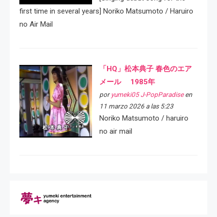
first time in several years] Noriko Matsumoto / Haruiro
no Air Mail
「HQ」松本典子 春色のエア
メール 1985年
por
yumeki05 J-PopParadise
en
11 marzo 2026 a las 5:23
Noriko Matsumoto / haruiro
no air mail