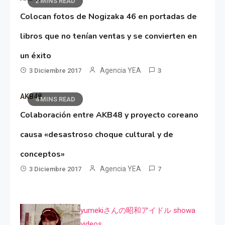
2 MINS READ
Colocan fotos de Nogizaka 46 en portadas de
libros que no tenían ventas y se convierten en
un éxito
Agencia YEA
3 Diciembre 2017
3
AKB48
4 MINS READ
Colaboración entre AKB48 y proyecto coreano
causa «desastroso choque cultural y de
conceptos»
Agencia YEA
3 Diciembre 2017
7
yumekiさんの昭和アイドル showa
videos