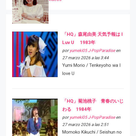
「HQ」森尾由美 天気予報は I
Luv U 1983年
por
yumeki05 J-PopParadise
en
27 marzo 2026 a las 3:44
Yumi Morio / Tenkeyoho wa I
love U
「HQ」菊池桃子 青春のいじ
わる 1984年
por
yumeki05 J-PopParadise
en
27 marzo 2026 a las 2:51
Momoko Kikuchi / Seishun no