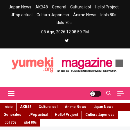
Skip
Japan News
AKB48
General
Cultura idol
Hello! Project
to
JPop actual
Cultura Japonesa
Ánime News
Idols 80s
content
Idols 70s
08 Ago, 2026
12:09:00 PM
Yumeki Magazine
Jpop y musica idol – Tu portal de jpop, movimiento idol y cultura
japonesa en español
Inicio
AKB48
Cultura idol
Ánime News
Japan News
Generales
JPop actual
Hello! Project
Cultura Japonesa
idol 70s
idol 80s