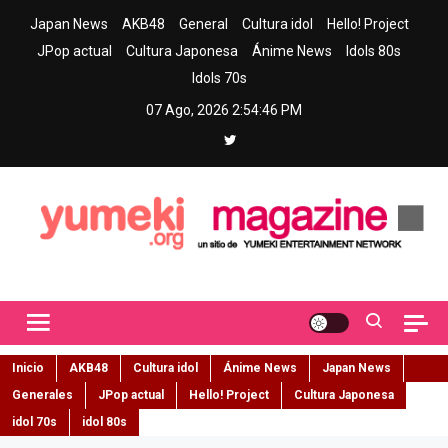
Skip
Japan News
AKB48
General
Cultura idol
Hello! Project
to
JPop actual
Cultura Japonesa
Ánime News
Idols 80s
content
Idols 70s
07 Ago, 2026
2:54:47 PM
Yumeki Magazine
Jpop y musica idol – Tu portal de jpop, movimiento idol y cultura
japonesa en español
Inicio
AKB48
Cultura idol
Ánime News
Japan News
Generales
JPop actual
Hello! Project
Cultura Japonesa
idol 70s
idol 80s