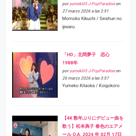
por
yumeki05 J-PopParadise
en
27 marzo 2026 a las 2:51
Momoko Kikuchi / Seishun no
ijiwaru
「HD」北岡夢子 恋心
1988年
por
yumeki05 J-PopParadise
en
26 marzo 2026 a las 3:57
Yumeko Kitaoka / Koigokoro
【4K 数年ぶりにデビュー曲を
歌う】松本典子 春色のエアメ
ール O.A. 2024 年 02月 17日