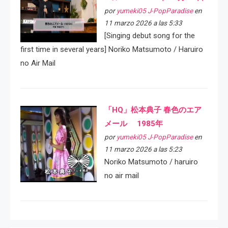
por
yumeki05 J-PopParadise
en
11 marzo 2026 a las 5:33
[Singing debut song for the
first time in several years] Noriko Matsumoto / Haruiro
no Air Mail
「HQ」松本典子 春色のエア
メール 1985年
por
yumeki05 J-PopParadise
en
11 marzo 2026 a las 5:23
Noriko Matsumoto / haruiro
no air mail