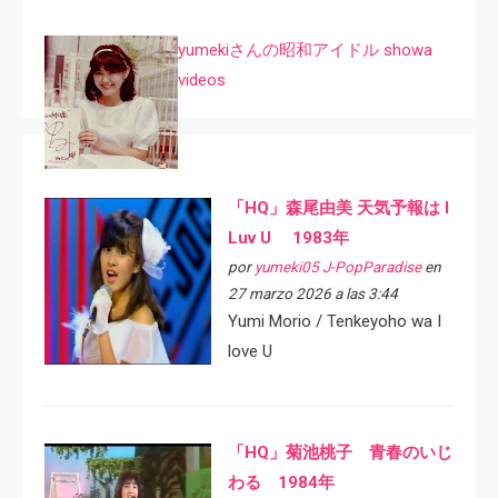
yumekiさんの昭和アイドル showa
videos
「HQ」森尾由美 天気予報は I
Luv U 1983年
por
yumeki05 J-PopParadise
en
27 marzo 2026 a las 3:44
Yumi Morio / Tenkeyoho wa I
love U
「HQ」菊池桃子 青春のいじ
わる 1984年