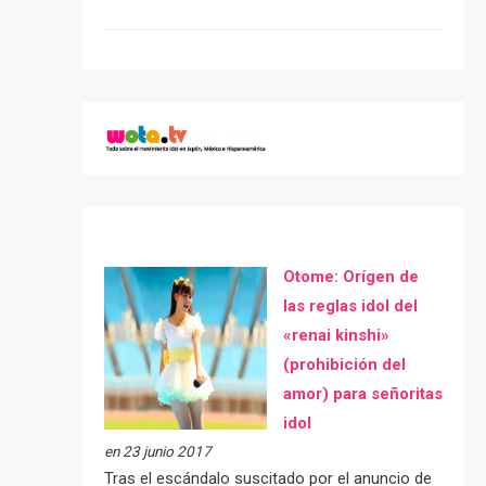
Otome: Orígen de
las reglas idol del
«renai kinshi»
(prohibición del
amor) para señoritas
idol
en 23 junio 2017
Tras el escándalo suscitado por el anuncio de