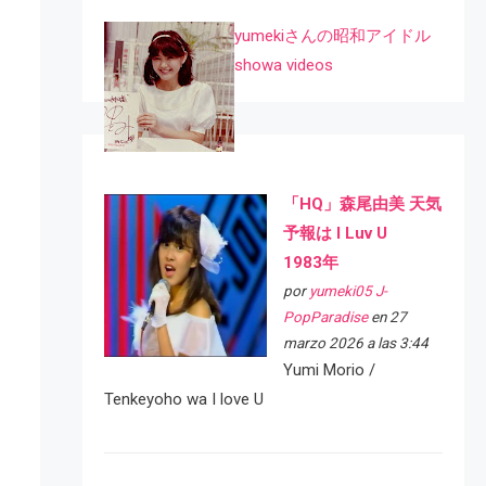
yumekiさんの昭和アイドル
showa videos
「HQ」森尾由美 天気
予報は I Luv U
1983年
por
yumeki05 J-
PopParadise
en 27
marzo 2026 a las 3:44
Yumi Morio /
Tenkeyoho wa I love U