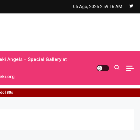
05 Ago, 2026
2:59:16 AM
ki Angels – Special Gallery at
ki.org
idol 80s