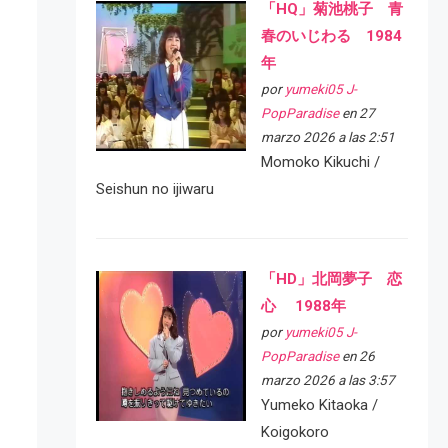
「HQ」菊池桃子 青
春のいじわる 1984
年
por
yumeki05 J-
PopParadise
en 27
marzo 2026 a las 2:51
Momoko Kikuchi /
Seishun no ijiwaru
「HD」北岡夢子 恋
心 1988年
por
yumeki05 J-
PopParadise
en 26
marzo 2026 a las 3:57
Yumeko Kitaoka /
Koigokoro