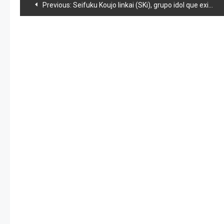
Navegación
Previous:
Seifuku Koujo Iinkai (SKi), grupo idol que exige el derrocamiento del gobierno de Shinzo Abe
de
entradas