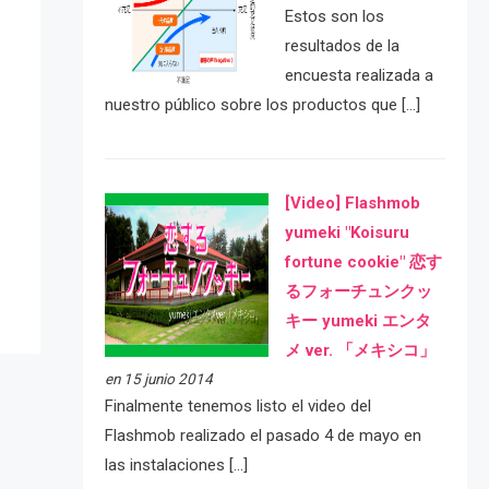
Estos son los
resultados de la
encuesta realizada a
nuestro público sobre los productos que […]
e
[Video] Flashmob
yumeki "Koisuru
fortune cookie" 恋す
るフォーチュンクッ
キー yumeki エンタ
メ ver. 「メキシコ」
en 15 junio 2014
Finalmente tenemos listo el video del
Flashmob realizado el pasado 4 de mayo en
las instalaciones […]