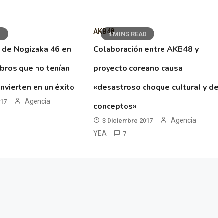
AKB48
D
4 MINS READ
 de Nogizaka 46 en
Colaboración entre AKB48 y
ibros que no tenían
proyecto coreano causa
nvierten en un éxito
«desastroso choque cultural y d
Agencia
017
conceptos»
Agencia
3 Diciembre 2017
YEA
7