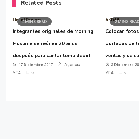
Related Posts
Hello! Project
AKB48
4 MINS READ
2 MINS REA
Integrantes originales de Morning
Colocan fotos
Musume se reúnen 20 años
portadas de l
después para cantar tema debut
ventas y se co
Agencia
17 Diciembre 2017
3 Diciembre 2
YEA
YEA
3
3