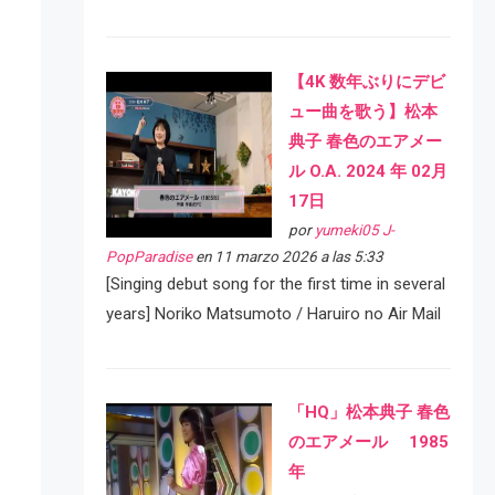
【4K 数年ぶりにデビ
ュー曲を歌う】松本
典子 春色のエアメー
ル O.A. 2024 年 02月
17日
por
yumeki05 J-
PopParadise
en 11 marzo 2026 a las 5:33
[Singing debut song for the first time in several
years] Noriko Matsumoto / Haruiro no Air Mail
「HQ」松本典子 春色
のエアメール 1985
年