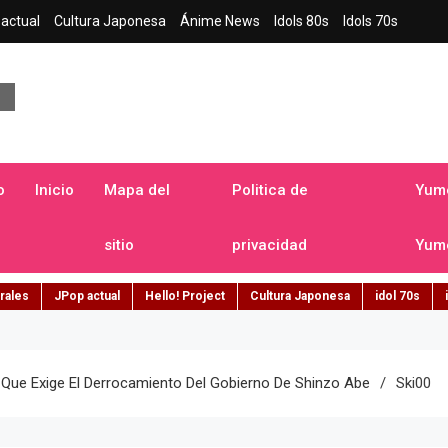
actual
Cultura Japonesa
Ánime News
Idols 80s
Idols 70s
a japonesa en español
o
Inicio
Mapa del
Politica de
Yume
sitio
privacidad
Yume
rales
JPop actual
Hello! Project
Cultura Japonesa
idol 70s
ol Que Exige El Derrocamiento Del Gobierno De Shinzo Abe
Ski00