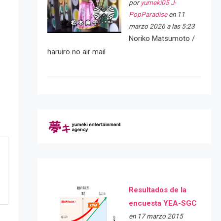
por
yumeki05 J-
PopParadise
en 11
marzo 2026 a las 5:23
Noriko Matsumoto /
haruiro no air mail
Resultados de la
encuesta YEA-SGC
en 17 marzo 2015