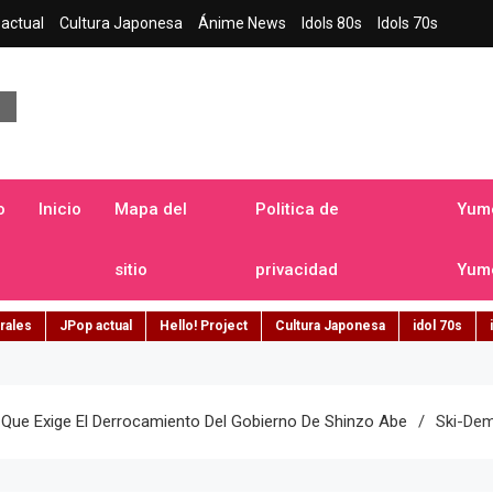
actual
Cultura Japonesa
Ánime News
Idols 80s
Idols 70s
a japonesa en español
o
Inicio
Mapa del
Politica de
Yume
sitio
privacidad
Yume
rales
JPop actual
Hello! Project
Cultura Japonesa
idol 70s
ol Que Exige El Derrocamiento Del Gobierno De Shinzo Abe
Ski-De