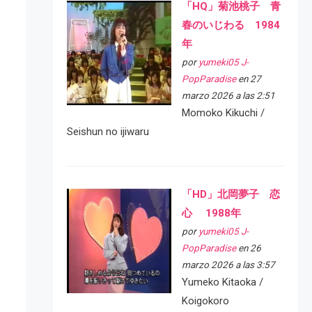
「HQ」菊池桃子 青
春のいじわる 1984
年
por
yumeki05 J-
PopParadise
en 27
marzo 2026 a las 2:51
Momoko Kikuchi /
Seishun no ijiwaru
「HD」北岡夢子 恋
心 1988年
por
yumeki05 J-
PopParadise
en 26
marzo 2026 a las 3:57
Yumeko Kitaoka /
Koigokoro