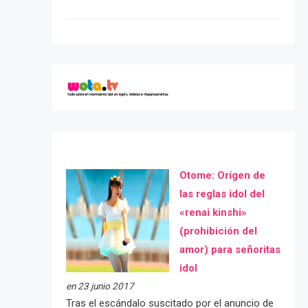
Otome: Orígen de
las reglas idol del
«renai kinshi»
(prohibición del
amor) para señoritas
idol
en 23 junio 2017
Tras el escándalo suscitado por el anuncio de