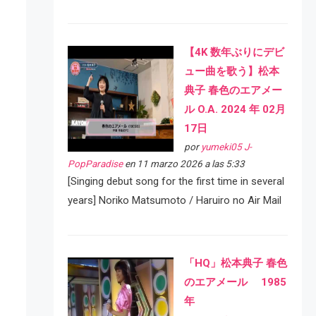
【4K 数年ぶりにデビ
ュー曲を歌う】松本
典子 春色のエアメー
ル O.A. 2024 年 02月
17日
por
yumeki05 J-
PopParadise
en 11 marzo 2026 a las 5:33
[Singing debut song for the first time in several
years] Noriko Matsumoto / Haruiro no Air Mail
「HQ」松本典子 春色
のエアメール 1985
年