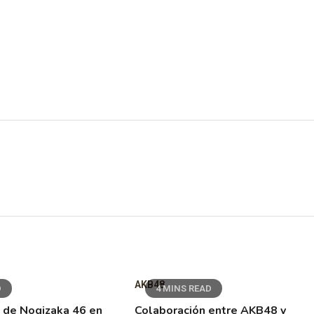
AKB48
D
4 MINS READ
 de Nogizaka 46 en
Colaboración entre AKB48 y