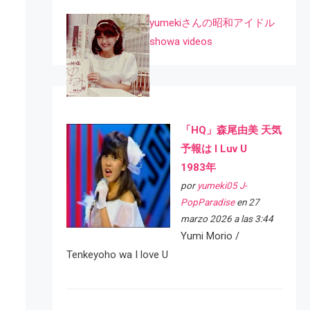
yumekiさんの昭和アイドル
showa videos
「HQ」森尾由美 天気
予報は I Luv U
1983年
por
yumeki05 J-
PopParadise
en 27
marzo 2026 a las 3:44
Yumi Morio /
Tenkeyoho wa I love U