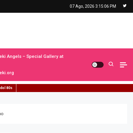
07 Ago, 2026
3:15:07 PM
ki Angels – Special Gallery at
ki.org
idol 80s
mo