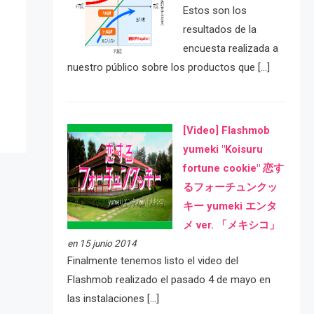
Estos son los
resultados de la
encuesta realizada a
e
nuestro público sobre los productos que […]
[Video] Flashmob
yumeki "Koisuru
fortune cookie" 恋す
るフォーチュンクッ
キー yumeki エンタ
メ ver. 「メキシコ」
en 15 junio 2014
Finalmente tenemos listo el video del
Flashmob realizado el pasado 4 de mayo en
las instalaciones […]