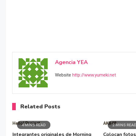
Agencia YEA
Website
http://www.yumeki.net
Related Posts
Hello! Project
AKB48
4 MINS READ
2 MINS REA
Integrantes originales de Morning
Colocan fotos