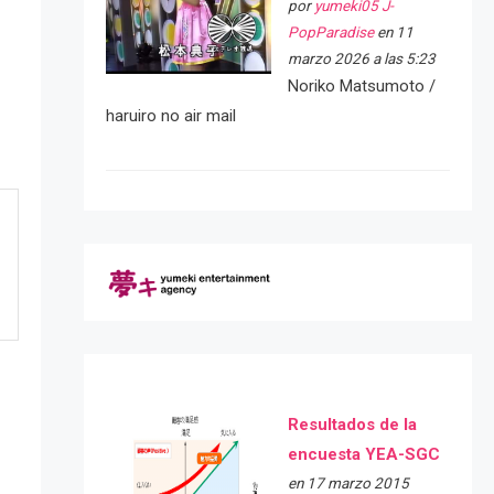
por
yumeki05 J-
PopParadise
en 11
marzo 2026 a las 5:23
Noriko Matsumoto /
haruiro no air mail
Resultados de la
encuesta YEA-SGC
en 17 marzo 2015