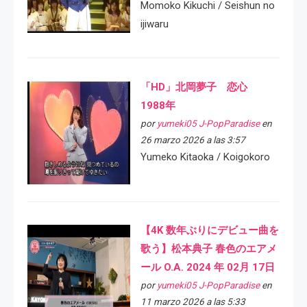
Momoko Kikuchi / Seishun no
ijiwaru
「HD」北岡夢子 恋心
1988年
por
yumeki05 J-PopParadise
en
26 marzo 2026 a las 3:57
Yumeko Kitaoka / Koigokoro
【4K 数年ぶりにデビュー曲を
歌う】松本典子 春色のエアメ
ール O.A. 2024 年 02月 17日
por
yumeki05 J-PopParadise
en
11 marzo 2026 a las 5:33