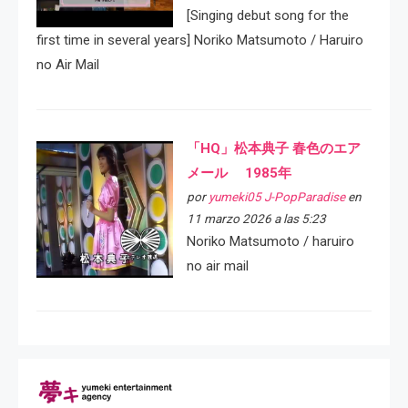
[Singing debut song for the
first time in several years] Noriko Matsumoto / Haruiro
no Air Mail
「HQ」松本典子 春色のエア
メール 1985年
por
yumeki05 J-PopParadise
en
11 marzo 2026 a las 5:23
Noriko Matsumoto / haruiro
no air mail