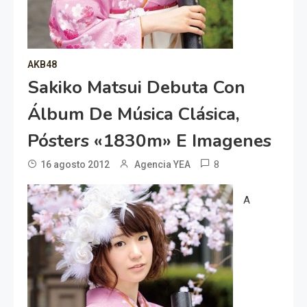
AKB48
Sakiko Matsui Debuta Con
Álbum De Música Clásica,
Pósters «1830m» E Imagenes
8
16 agosto 2012
Agencia YEA
A