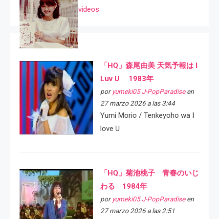
videos
「HQ」森尾由美 天気予報は I
Luv U 1983年
por
yumeki05 J-PopParadise
en
27 marzo 2026 a las 3:44
Yumi Morio / Tenkeyoho wa I
love U
「HQ」菊池桃子 青春のいじ
わる 1984年
por
yumeki05 J-PopParadise
en
27 marzo 2026 a las 2:51