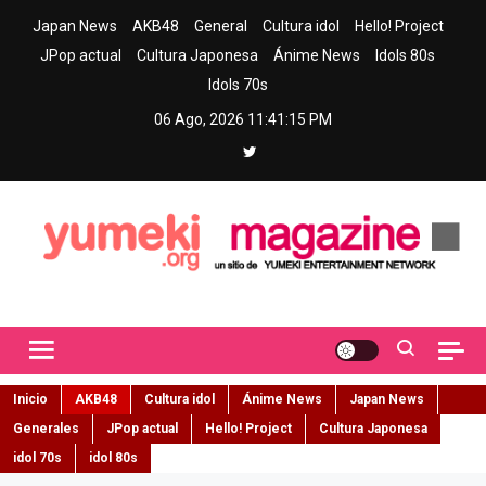
Skip
Japan News
AKB48
General
Cultura idol
Hello! Project
to
JPop actual
Cultura Japonesa
Ánime News
Idols 80s
content
Idols 70s
06 Ago, 2026
11:41:17 PM
Yumeki Magazine
Jpop y musica idol – Tu portal de jpop, movimiento idol y cultura
japonesa en español
Inicio
AKB48
Cultura idol
Ánime News
Japan News
Generales
JPop actual
Hello! Project
Cultura Japonesa
idol 70s
idol 80s