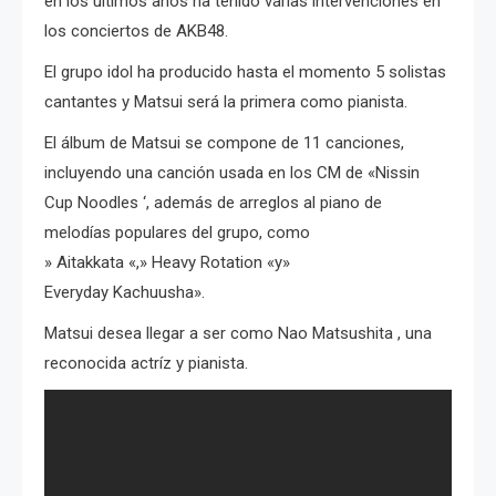
en los últimos años ha tenido varias intervenciones en
los conciertos de AKB48.
El grupo idol ha producido hasta el momento 5 solistas
cantantes y Matsui será la primera como pianista.
El á
lbum de Matsui se compone de 11 canciones,
incluyendo una canción usada en los CM de «Nissin
Cup Noodles ‘, además de arreglos al piano de
melodías populares del grupo, como
»
Aitakkata «,» Heavy Rotation «y»
Everyday Kachuusha».
Matsui desea llegar a ser como Nao
Matsushita
, una
reconocida
actríz y pianista.