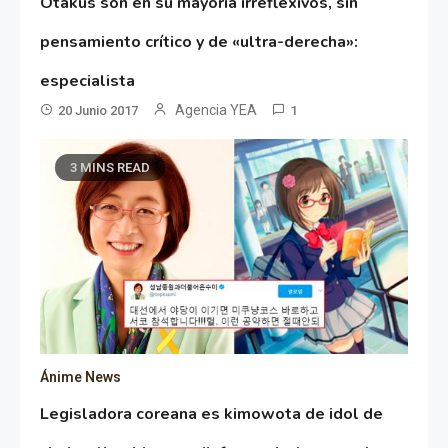
Otakus son en su mayoría irreflexivos, sin
pensamiento crítico y de «ultra-derecha»:
especialista
Agencia YEA
20 Junio 2017
1
3 MINS READ
Ánime News
Legisladora coreana es kimowota de idol de