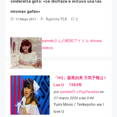
cinderella girls: «se disfraza e incluso usa las
mismas gafas»
Agencia YEA
17 Mayo 2017
2
yumekiさんの昭和アイドル showa
videos
「HQ」森尾由美 天気予報は I
Luv U 1983年
por
yumeki05 J-PopParadise
en
27 marzo 2026 a las 3:44
Yumi Morio / Tenkeyoho wa I
love U