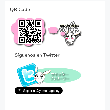
QR Code
Síguenos en Twitter