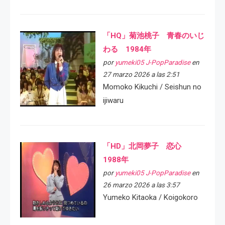
「HQ」菊池桃子 青春のいじ
わる 1984年
por
yumeki05 J-PopParadise
en
27 marzo 2026 a las 2:51
Momoko Kikuchi / Seishun no
ijiwaru
「HD」北岡夢子 恋心
1988年
por
yumeki05 J-PopParadise
en
26 marzo 2026 a las 3:57
Yumeko Kitaoka / Koigokoro