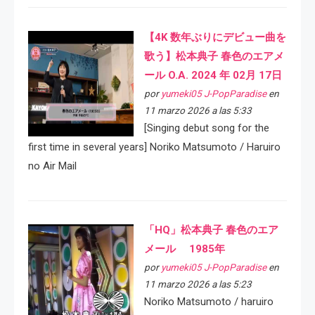
【4K 数年ぶりにデビュー曲を
歌う】松本典子 春色のエアメ
ール O.A. 2024 年 02月 17日
por
yumeki05 J-PopParadise
en
11 marzo 2026 a las 5:33
[Singing debut song for the
first time in several years] Noriko Matsumoto / Haruiro
no Air Mail
「HQ」松本典子 春色のエア
メール 1985年
por
yumeki05 J-PopParadise
en
11 marzo 2026 a las 5:23
Noriko Matsumoto / haruiro