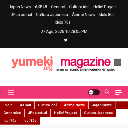
Skip
Japan News
AKB48
General
Cultura idol
Hello! Project
to
JPop actual
Cultura Japonesa
Ánime News
Idols 80s
content
Idols 70s
07 Ago, 2026
10:28:06 PM
Yumeki Magazine
Jpop y musica idol – Tu portal de jpop, movimiento idol y cultura
japonesa en español
Inicio
AKB48
Cultura idol
Ánime News
Japan News
Generales
JPop actual
Hello! Project
Cultura Japonesa
idol 70s
idol 80s