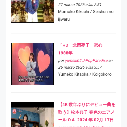
27 marzo 2026 a las 2:51
Momoko Kikuchi / Seishun no
ijiwaru
「HD」北岡夢子 恋心
1988年
por
yumeki05 J-PopParadise
en
26 marzo 2026 a las 3:57
Yumeko Kitaoka / Koigokoro
【4K 数年ぶりにデビュー曲を
歌う】松本典子 春色のエアメ
ール O.A. 2024 年 02月 17日