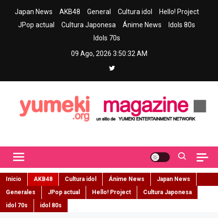
Skip
Japan News
AKB48
General
Cultura idol
Hello! Project
to
JPop actual
Cultura Japonesa
Ánime News
Idols 80s
content
Idols 70s
09 Ago, 2026
3:50:33 AM
Yumeki Magazine
Jpop y musica idol – Tu portal de jpop, movimiento idol y cultura
japonesa en español
Inicio
AKB48
Cultura idol
Ánime News
Japan News
Generales
JPop actual
Hello! Project
Cultura Japonesa
idol 70s
idol 80s