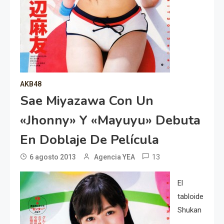
AKB48
Sae Miyazawa Con Un
«Jhonny» Y «Mayuyu» Debuta
En Doblaje De Película
13
6 agosto 2013
Agencia YEA
El
tabloide
Shukan