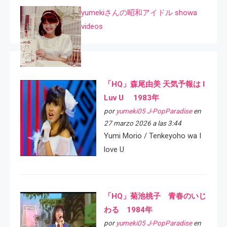
yumekiさんの昭和アイドル showa
videos
「HQ」森尾由美 天気予報は I
Luv U 1983年
por
yumeki05 J-PopParadise
en
27 marzo 2026 a las 3:44
Yumi Morio / Tenkeyoho wa I
love U
「HQ」菊池桃子 青春のいじ
わる 1984年
por
yumeki05 J-PopParadise
en