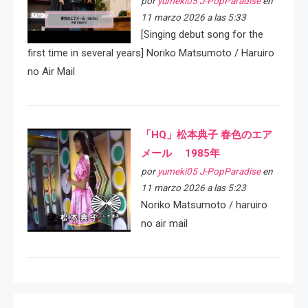
por
yumeki05 J-PopParadise
en
11 marzo 2026 a las 5:33
[Singing debut song for the
first time in several years] Noriko Matsumoto / Haruiro
no Air Mail
「HQ」松本典子 春色のエア
メール 1985年
por
yumeki05 J-PopParadise
en
11 marzo 2026 a las 5:23
Noriko Matsumoto / haruiro
no air mail