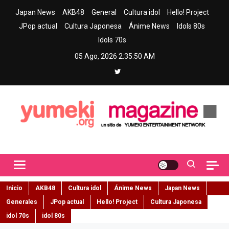
Skip
Japan News
AKB48
General
Cultura idol
Hello! Project
to
JPop actual
Cultura Japonesa
Ánime News
Idols 80s
content
Idols 70s
05 Ago, 2026
2:35:51 AM
Yumeki Magazine
Jpop y musica idol – Tu portal de jpop, movimiento idol y cultura
japonesa en español
Inicio
AKB48
Cultura idol
Ánime News
Japan News
Generales
JPop actual
Hello! Project
Cultura Japonesa
idol 70s
idol 80s