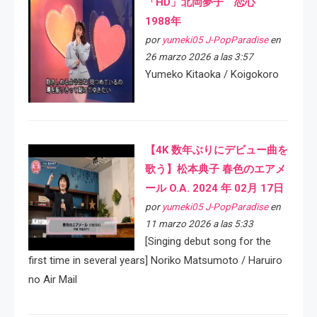
「HD」北岡夢子 恋心
1988年
por
yumeki05 J-PopParadise
en
26 marzo 2026 a las 3:57
Yumeko Kitaoka / Koigokoro
【4K 数年ぶりにデビュー曲を
歌う】松本典子 春色のエアメ
ール O.A. 2024 年 02月 17日
por
yumeki05 J-PopParadise
en
11 marzo 2026 a las 5:33
[Singing debut song for the
first time in several years] Noriko Matsumoto / Haruiro
no Air Mail