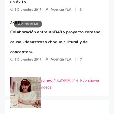
un éxito
Agencia YEA
3 Diciembre 2017
3
AKB48
4 MINS READ
Colaboración entre AKB48 y proyecto coreano
causa «desastroso choque cultural y de
conceptos»
Agencia YEA
3 Diciembre 2017
7
yumekiさんの昭和アイドル showa
videos