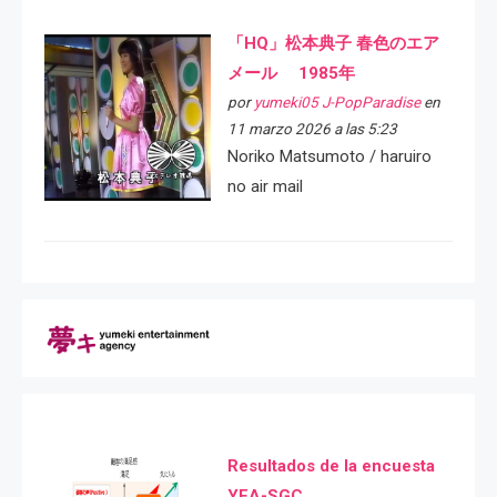
「HQ」松本典子 春色のエア
メール 1985年
por
yumeki05 J-PopParadise
en
11 marzo 2026 a las 5:23
Noriko Matsumoto / haruiro
no air mail
Resultados de la encuesta
YEA-SGC