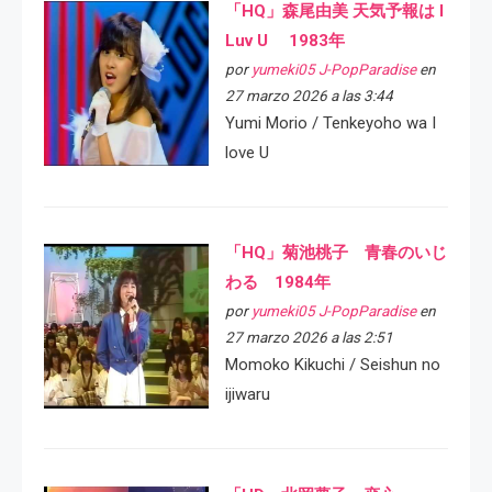
「HQ」森尾由美 天気予報は I
Luv U 1983年
por
yumeki05 J-PopParadise
en
27 marzo 2026 a las 3:44
Yumi Morio / Tenkeyoho wa I
love U
「HQ」菊池桃子 青春のいじ
わる 1984年
por
yumeki05 J-PopParadise
en
27 marzo 2026 a las 2:51
Momoko Kikuchi / Seishun no
ijiwaru