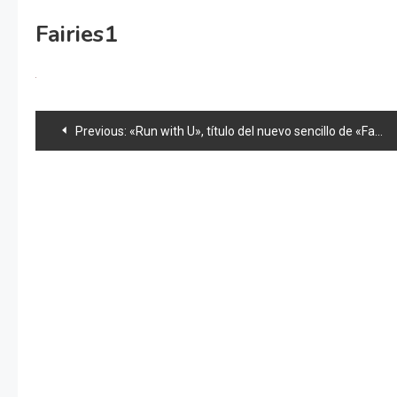
Fairies1
Navegación
Previous:
«Run with U», título del nuevo sencillo de «Fairies»
de
entradas