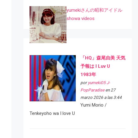
yumekiさんの昭和アイドル
showa videos
「HQ」森尾由美 天気
予報は I Luv U
1983年
por
yumeki05 J-
PopParadise
en 27
marzo 2026 a las 3:44
Yumi Morio /
Tenkeyoho wa I love U