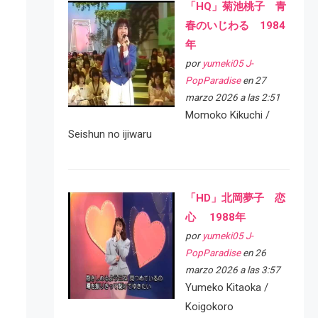
「HQ」菊池桃子 青
春のいじわる 1984
年
por
yumeki05 J-
PopParadise
en 27
marzo 2026 a las 2:51
Momoko Kikuchi /
Seishun no ijiwaru
「HD」北岡夢子 恋
心 1988年
por
yumeki05 J-
PopParadise
en 26
marzo 2026 a las 3:57
Yumeko Kitaoka /
Koigokoro