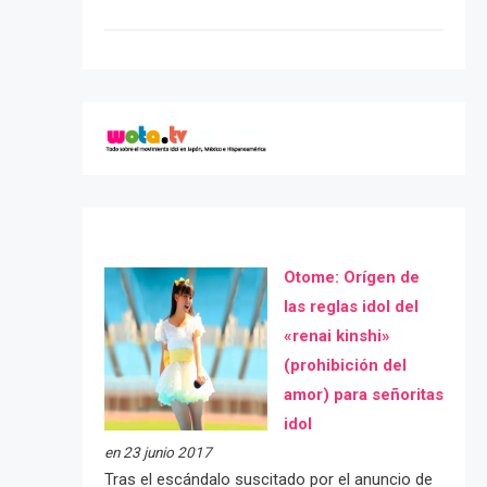
Otome: Orígen de
las reglas idol del
«renai kinshi»
(prohibición del
amor) para señoritas
idol
en 23 junio 2017
Tras el escándalo suscitado por el anuncio de