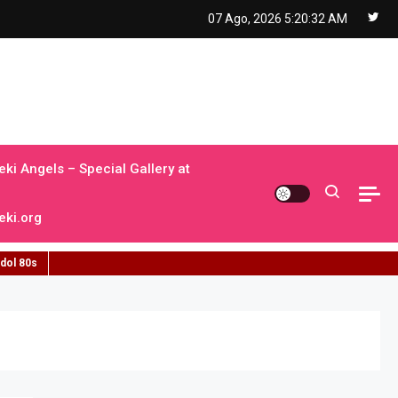
07 Ago, 2026
5:20:33 AM
ki Angels – Special Gallery at
ki.org
idol 80s