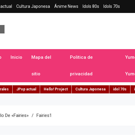
actual
Cultura Japonesa
Ánime News
Idols 80s
Idols 70s
a japonesa en español
o
Inicio
Mapa del
Politica de
Yume
sitio
privacidad
Yume
rales
JPop actual
Hello! Project
Cultura Japonesa
idol 70s
lo De «Fairies»
Fairies1