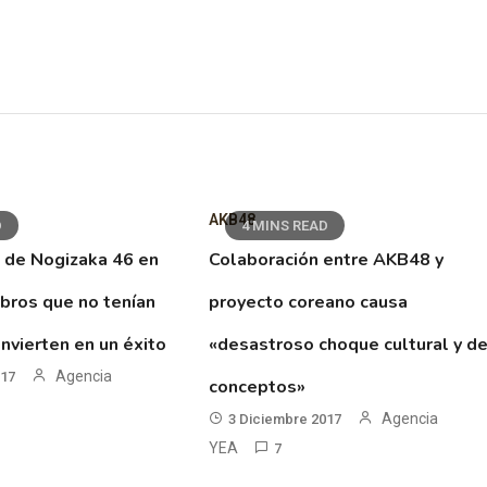
AKB48
D
4 MINS READ
 de Nogizaka 46 en
Colaboración entre AKB48 y
ibros que no tenían
proyecto coreano causa
nvierten en un éxito
«desastroso choque cultural y d
Agencia
017
conceptos»
Agencia
3 Diciembre 2017
YEA
7