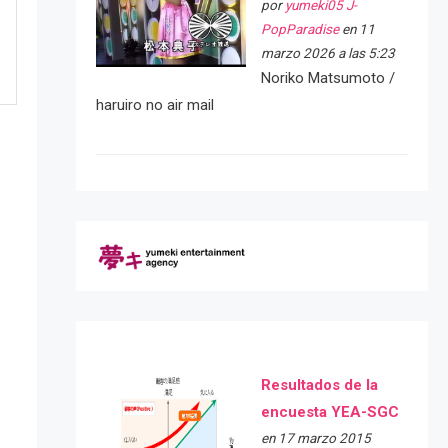
por
yumeki05 J-
PopParadise
en 11
marzo 2026 a las 5:23
Noriko Matsumoto /
haruiro no air mail
e
Resultados de la
encuesta YEA-SGC
en 17 marzo 2015