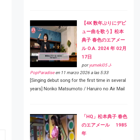
【4K 数年ぶりにデビ
ュー曲を歌う】松本
典子 春色のエアメー
ル O.A. 2024 年 02月
17日
por
yumeki05 J-
PopParadise
en 11 marzo 2026 a las 5:33
[Singing debut song for the first time in several
years] Noriko Matsumoto / Haruiro no Air Mail
「HQ」松本典子 春色
のエアメール 1985
年