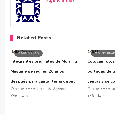
Agencia YEA
Related Posts
Hello! Project
AKB48
4 MINS READ
2 MINS REA
Integrantes originales de Morning
Colocan fotos
Musume se reúnen 20 años
portadas de l
después para cantar tema debut
ventas y se co
Agencia
17 Diciembre 2017
3 Diciembre 2
YEA
YEA
3
3