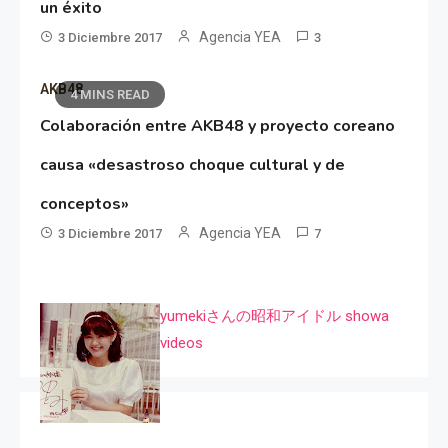
un éxito
Agencia YEA
3 Diciembre 2017
3
AKB48
4 MINS READ
Colaboración entre AKB48 y proyecto coreano
causa «desastroso choque cultural y de
conceptos»
Agencia YEA
3 Diciembre 2017
7
yumekiさんの昭和アイドル showa
videos