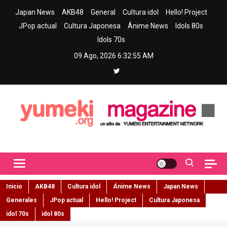
Skip
Japan News
AKB48
General
Cultura idol
Hello! Project
to
JPop actual
Cultura Japonesa
Ánime News
Idols 80s
content
Idols 70s
09 Ago, 2026
6:32:56 AM
Yumeki Magazine
Jpop y musica idol – Tu portal de jpop, movimiento idol y cultura
japonesa en español
Inicio
AKB48
Cultura idol
Ánime News
Japan News
Generales
JPop actual
Hello! Project
Cultura Japonesa
idol 70s
idol 80s