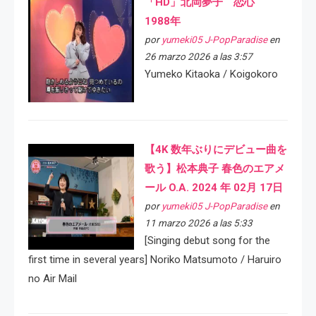
「HD」北岡夢子 恋心
1988年
por
yumeki05 J-PopParadise
en
26 marzo 2026 a las 3:57
Yumeko Kitaoka / Koigokoro
【4K 数年ぶりにデビュー曲を
歌う】松本典子 春色のエアメ
ール O.A. 2024 年 02月 17日
por
yumeki05 J-PopParadise
en
11 marzo 2026 a las 5:33
[Singing debut song for the
first time in several years] Noriko Matsumoto / Haruiro
no Air Mail