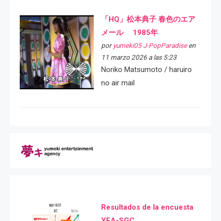
「HQ」松本典子 春色のエア
メール 1985年
por
yumeki05 J-PopParadise
en
11 marzo 2026 a las 5:23
Noriko Matsumoto / haruiro
no air mail
Resultados de la encuesta
YEA-SGC