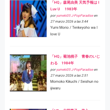
「HQ」森尾由美 天気予報は I
Luv U 1983年
por
yumeki05 J-PopParadise
en
27 marzo 2026 a las 3:44
Yumi Morio / Tenkeyoho wa I
love U
「HQ」菊池桃子 青春のいじ
わる 1984年
por
yumeki05 J-PopParadise
en
27 marzo 2026 a las 2:51
Momoko Kikuchi / Seishun no
ijiwaru