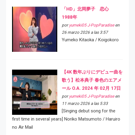
「HD」北岡夢子 恋心
1988年
por
yumeki05 J-PopParadise
en
26 marzo 2026 a las 3:57
Yumeko Kitaoka / Koigokoro
【4K 数年ぶりにデビュー曲を
歌う】松本典子 春色のエアメ
ール O.A. 2024 年 02月 17日
por
yumeki05 J-PopParadise
en
11 marzo 2026 a las 5:33
[Singing debut song for the
first time in several years] Noriko Matsumoto / Haruiro
no Air Mail