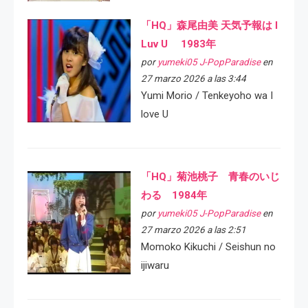
「HQ」森尾由美 天気予報は I
Luv U 1983年
por
yumeki05 J-PopParadise
en
27 marzo 2026 a las 3:44
Yumi Morio / Tenkeyoho wa I
love U
「HQ」菊池桃子 青春のいじ
わる 1984年
por
yumeki05 J-PopParadise
en
27 marzo 2026 a las 2:51
Momoko Kikuchi / Seishun no
ijiwaru