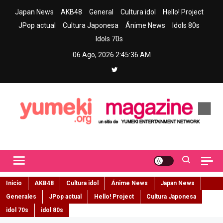
Skip
Japan News
AKB48
General
Cultura idol
Hello! Project
to
JPop actual
Cultura Japonesa
Ánime News
Idols 80s
content
Idols 70s
06 Ago, 2026
2:45:37 AM
Yumeki Magazine
Jpop y musica idol – Tu portal de jpop, movimiento idol y cultura
japonesa en español
Inicio
AKB48
Cultura idol
Ánime News
Japan News
Generales
JPop actual
Hello! Project
Cultura Japonesa
idol 70s
idol 80s