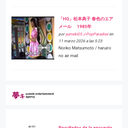
「HQ」松本典子 春色のエア
メール 1985年
por
yumeki05 J-PopParadise
en
11 marzo 2026 a las 5:23
Noriko Matsumoto / haruiro
no air mail
Resultados de la encuesta