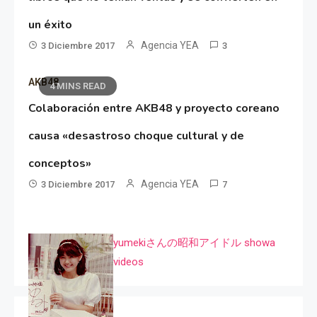
un éxito
Agencia YEA
3 Diciembre 2017
3
AKB48
4 MINS READ
Colaboración entre AKB48 y proyecto coreano
causa «desastroso choque cultural y de
conceptos»
Agencia YEA
3 Diciembre 2017
7
yumekiさんの昭和アイドル showa
videos