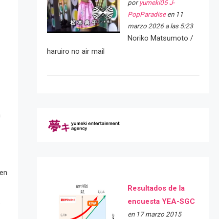
por
yumeki05 J-
PopParadise
en 11
marzo 2026 a las 5:23
Noriko Matsumoto /
haruiro no air mail
a
 en
Resultados de la
encuesta YEA-SGC
s
en 17 marzo 2015