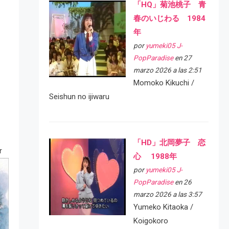
「HQ」菊池桃子 青
春のいじわる 1984
年
por
yumeki05 J-
PopParadise
en 27
marzo 2026 a las 2:51
Momoko Kikuchi /
Seishun no ijiwaru
「HD」北岡夢子 恋
r
心 1988年
por
yumeki05 J-
PopParadise
en 26
marzo 2026 a las 3:57
Yumeko Kitaoka /
Koigokoro