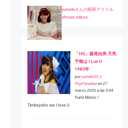
yumekiさんの昭和アイドル
showa videos
「HQ」森尾由美 天気
予報は I Luv U
1983年
por
yumeki05 J-
PopParadise
en 27
marzo 2026 a las 3:44
Yumi Morio /
Tenkeyoho wa I love U