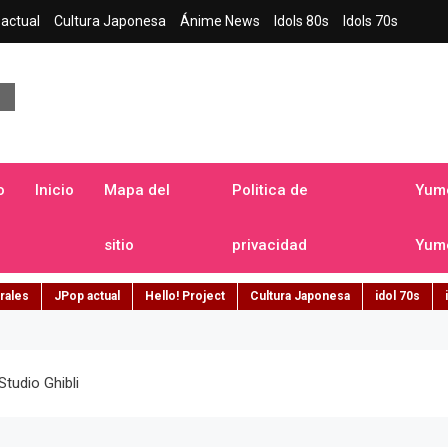
actual
Cultura Japonesa
Ánime News
Idols 80s
Idols 70s
a japonesa en español
o
Inicio
Mapa del
Politica de
Yume
sitio
privacidad
Yume
rales
JPop actual
Hello! Project
Cultura Japonesa
idol 70s
tudio Ghibli