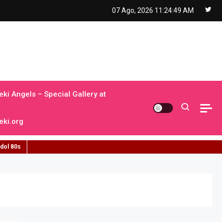
07 Ago, 2026
11:24:50 AM
ki Angels – Special Gallery at
ki.org
idol 80s