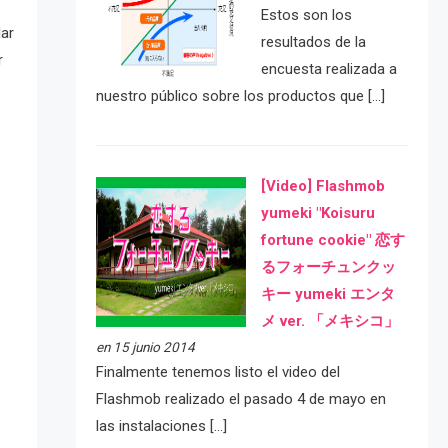
Estos son los
lar
resultados de la
r
encuesta realizada a
nuestro público sobre los productos que […]
[Video] Flashmob
yumeki "Koisuru
fortune cookie" 恋す
るフォーチュンクッ
キー yumeki エンタ
メ ver. 「メキシコ」
en 15 junio 2014
Finalmente tenemos listo el video del
Flashmob realizado el pasado 4 de mayo en
las instalaciones […]