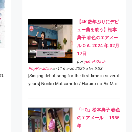
【4K 数年ぶりにデビ
ュー曲を歌う】松本
典子 春色のエアメー
ル O.A. 2024 年 02月
17日
por
yumeki05 J-
PopParadise
en 11 marzo 2026 a las 5:33
es,
[Singing debut song for the first time in several
years] Noriko Matsumoto / Haruiro no Air Mail
「HQ」松本典子 春色
のエアメール 1985
年