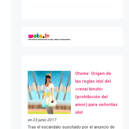
Otome: Orígen de
las reglas idol del
«renai kinshi»
(prohibición del
amor) para señoritas
idol
en 23 junio 2017
Tras el escándalo suscitado por el anuncio de