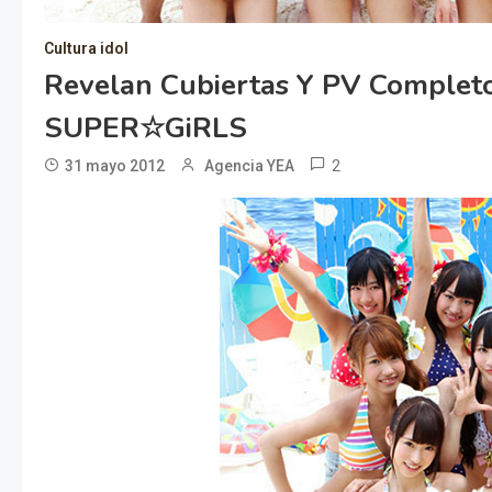
Cultura idol
Revelan Cubiertas Y PV Completo
SUPER☆GiRLS
2
31 mayo 2012
Agencia YEA