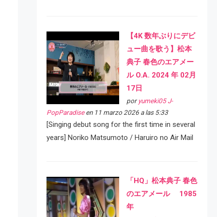
【4K 数年ぶりにデビ
ュー曲を歌う】松本
典子 春色のエアメー
ル O.A. 2024 年 02月
17日
por
yumeki05 J-
PopParadise
en 11 marzo 2026 a las 5:33
[Singing debut song for the first time in several
years] Noriko Matsumoto / Haruiro no Air Mail
「HQ」松本典子 春色
のエアメール 1985
年