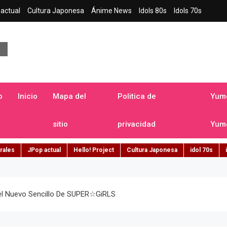
actual
Cultura Japonesa
Ánime News
Idols 80s
Idols 70s
a japonesa en español
o
Inicio
Mapa del
Politica de
Yume
sitio
privacidad
Yume
rales
JPop actual
Hello! Project
Cultura Japonesa
idol 70s
el Nuevo Sencillo De SUPER☆GiRLS