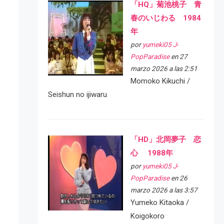
「HQ」菊池桃子 青
春のいじわる 1984
年
por
yumeki05 J-
PopParadise
en 27
marzo 2026 a las 2:51
Momoko Kikuchi /
Seishun no ijiwaru
「HD」北岡夢子 恋
心 1988年
por
yumeki05 J-
PopParadise
en 26
marzo 2026 a las 3:57
Yumeko Kitaoka /
Koigokoro