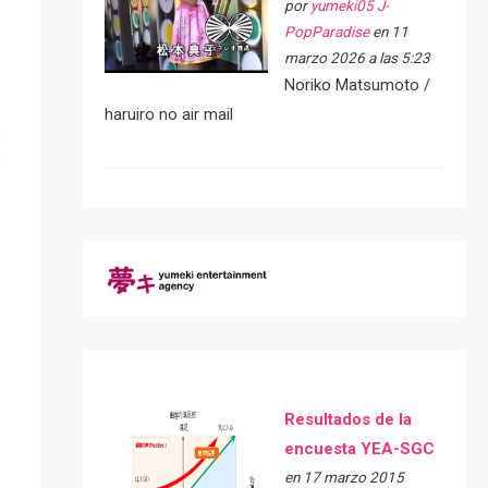
por
yumeki05 J-
PopParadise
en 11
marzo 2026 a las 5:23
Noriko Matsumoto /
haruiro no air mail
D
e
Resultados de la
encuesta YEA-SGC
en 17 marzo 2015