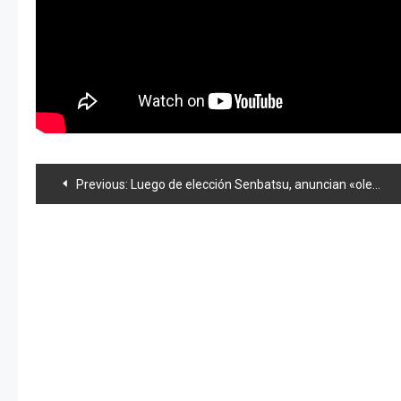
Navegación
Previous:
Luego de elección Senbatsu, anuncian «oleada» de AKB en todos los medios
de
entradas