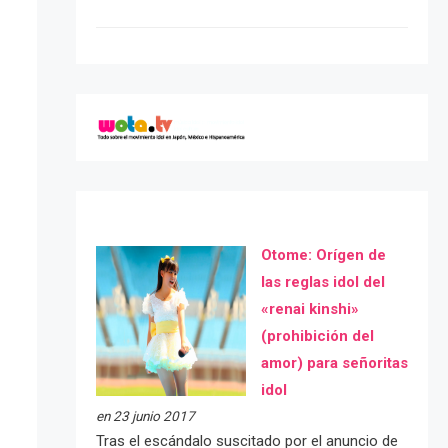
Otome: Orígen de
las reglas idol del
«renai kinshi»
(prohibición del
amor) para señoritas
idol
en 23 junio 2017
Tras el escándalo suscitado por el anuncio de