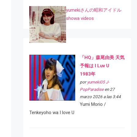
yumekiさんの昭和アイドル
showa videos
「HQ」森尾由美 天気
予報は I Luv U
1983年
por
yumeki05 J-
PopParadise
en 27
marzo 2026 a las 3:44
Yumi Morio /
Tenkeyoho wa I love U