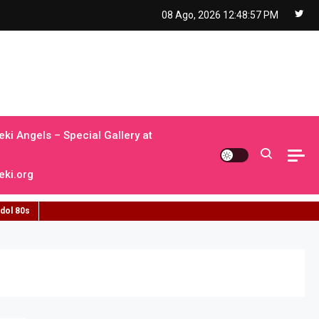
08 Ago, 2026
12:48:58 PM
ki Angels – Special Gallery at
ki.org
idol 80s