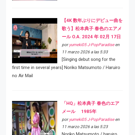
【4K 数年ぶりにデビュー曲を
歌う】松本典子 春色のエアメ
ール O.A. 2024 年 02月 17日
por
yumeki05 J-PopParadise
en
11 marzo 2026 a las 5:33
[Singing debut song for the
first time in several years] Noriko Matsumoto / Haruiro
no Air Mail
「HQ」松本典子 春色のエア
メール 1985年
por
yumeki05 J-PopParadise
en
11 marzo 2026 a las 5:23
Noriko Matsumoto / haruiro