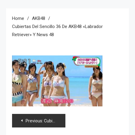
Home
AKB48
Cubiertas Del Sencillo 36 De AKB48 «Labrador
Retriever» Y News 48
Navegación
Previous:
Cubiertas del sencillo 36 de AKB48 «Labrador Retriever» y news 48
de