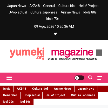
Skip
Japan News
AKB48
General
Cultura idol
Hello! Project
to
JPop actual
Cultura Japonesa
Ánime News
Idols 80s
content
Idols 70s
09 Ago, 2026
10:20:37 AM
Yumeki Magazine
Jpop y musica idol – Tu portal de jpop, movimiento idol y cultura
japonesa en español
Inicio
AKB48
Cultura idol
Ánime News
Japan News
Generales
JPop actual
Hello! Project
Cultura Japonesa
idol 70s
idol 80s