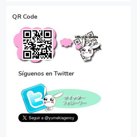
QR Code
Síguenos en Twitter