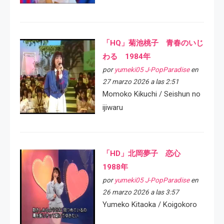
「HQ」菊池桃子 青春のいじ
わる 1984年
por
yumeki05 J-PopParadise
en
27 marzo 2026 a las 2:51
Momoko Kikuchi / Seishun no
ijiwaru
「HD」北岡夢子 恋心
1988年
por
yumeki05 J-PopParadise
en
26 marzo 2026 a las 3:57
Yumeko Kitaoka / Koigokoro