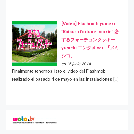
[Video] Flashmob yumeki
"Koisuru fortune cookie" 恋
するフォーチュンクッキー
yumeki エンタメ ver. 「メキ
シコ」
en 15 junio 2014
Finalmente tenemos listo el video del Flashmob
realizado el pasado 4 de mayo en las instalaciones […]