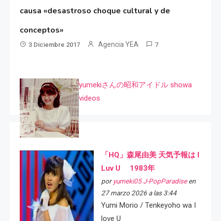
causa «desastroso choque cultural y de
conceptos»
Agencia YEA
3 Diciembre 2017
7
yumekiさんの昭和アイドル showa
videos
「HQ」森尾由美 天気予報は I
Luv U 1983年
por
yumeki05 J-PopParadise
en
27 marzo 2026 a las 3:44
Yumi Morio / Tenkeyoho wa I
love U