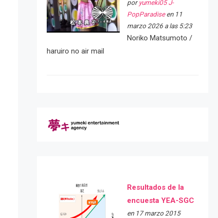
por
yumeki05 J-
PopParadise
en 11
marzo 2026 a las 5:23
Noriko Matsumoto /
haruiro no air mail
Resultados de la
encuesta YEA-SGC
en 17 marzo 2015