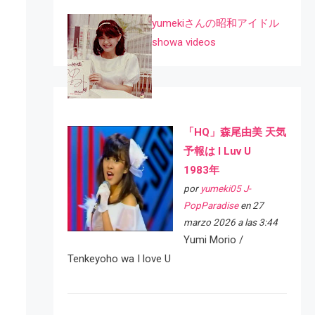
yumekiさんの昭和アイドル
showa videos
「HQ」森尾由美 天気
予報は I Luv U
1983年
por
yumeki05 J-
PopParadise
en 27
marzo 2026 a las 3:44
Yumi Morio /
Tenkeyoho wa I love U