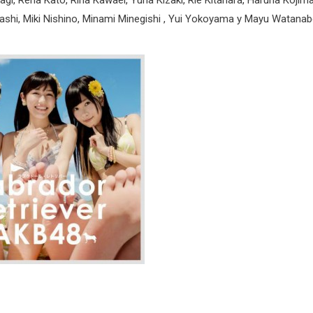
, Rena Kato, Rina Kawaei, Yuria Kizaki, Rie Kitahara, Haruna Kojima
ashi, Miki Nishino, Minami Minegishi , Yui Yokoyama y Mayu Watana