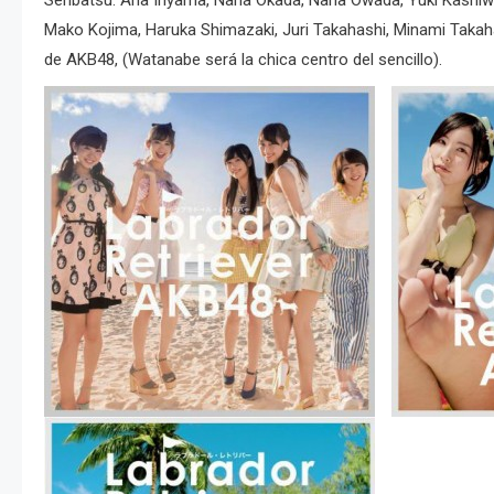
Senbatsu: Ana Iriyama, Nana Okada, Nana Owada, Yuki Kashiwagi
Mako Kojima, Haruka Shimazaki, Juri Takahashi, Minami Takah
de AKB48, (Watanabe será la chica centro del sencillo).