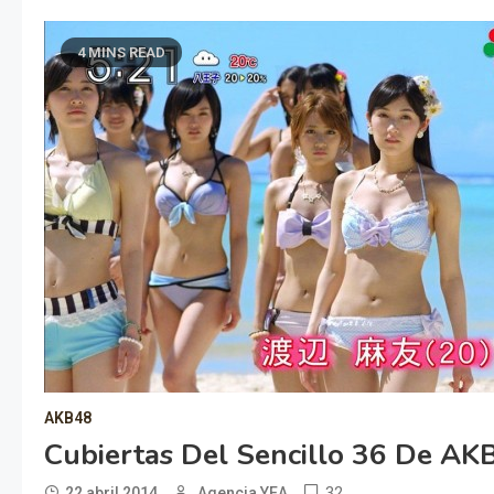
4 MINS READ
AKB48
Cubiertas Del Sencillo 36 De AK
32
22 abril 2014
Agencia YEA