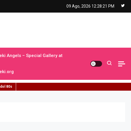
09 Ago, 2026
12:28:22 PM
ki Angels – Special Gallery at
ki.org
idol 80s