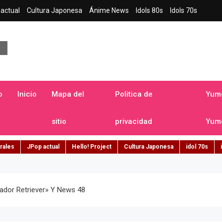
actual
Cultura Japonesa
Ánime News
Idols 80s
Idols 70s
a japonesa en español
o
Inicio
Mapa del
Politica de
Yume
sitio
privacidad
Yume
rales
JPop actual
Hello! Project
Cultura Japonesa
idol 70s
rador Retriever» Y News 48