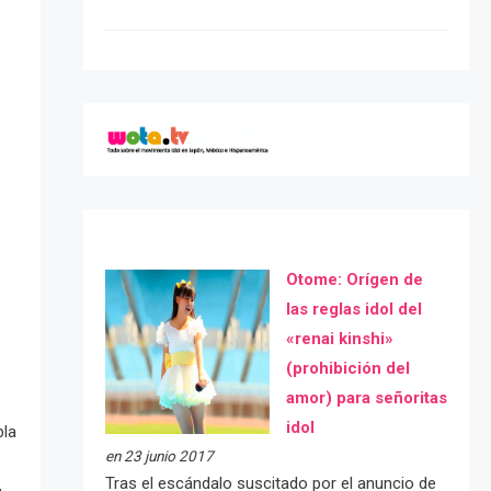
Otome: Orígen de
las reglas idol del
«renai kinshi»
(prohibición del
amor) para señoritas
idol
bla
en 23 junio 2017
Tras el escándalo suscitado por el anuncio de