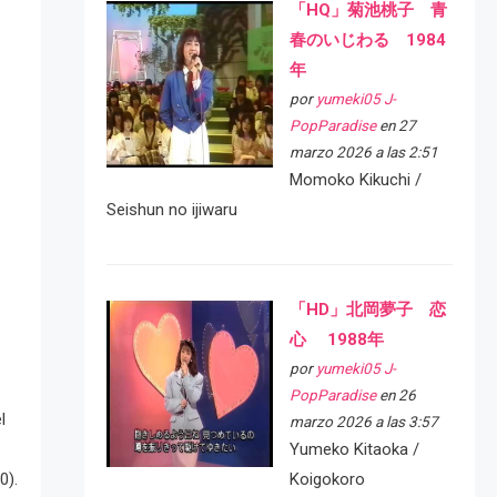
「HQ」菊池桃子 青
春のいじわる 1984
年
por
yumeki05 J-
PopParadise
en 27
marzo 2026 a las 2:51
Momoko Kikuchi /
Seishun no ijiwaru
「HD」北岡夢子 恋
心 1988年
por
yumeki05 J-
PopParadise
en 26
l
marzo 2026 a las 3:57
Yumeko Kitaoka /
0).
Koigokoro