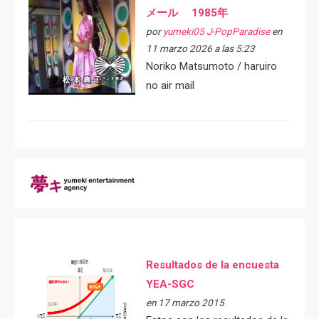
メール 1985年
por
yumeki05 J-PopParadise
en
11 marzo 2026 a las 5:23
Noriko Matsumoto / haruiro
no air mail
Resultados de la encuesta
YEA-SGC
en 17 marzo 2015