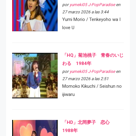
por
yumeki05 J-PopParadise
en
27 marzo 2026 a las 3:44
Yumi Morio / Tenkeyoho wa I
love U
「HQ」菊池桃子 青春のいじ
わる 1984年
por
yumeki05 J-PopParadise
en
27 marzo 2026 a las 2:51
Momoko Kikuchi / Seishun no
ijiwaru
「HD」北岡夢子 恋心
1988年