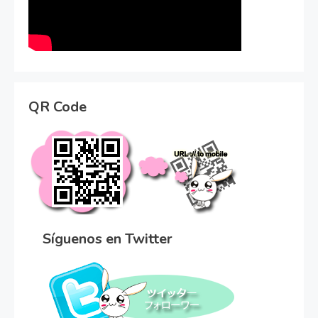
QR Code
Síguenos en Twitter