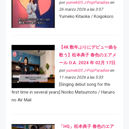
por
yumeki05 J-PopParadise
en
26 marzo 2026 a las 3:57
Yumeko Kitaoka / Koigokoro
【4K 数年ぶりにデビュー曲を
歌う】松本典子 春色のエアメ
ール O.A. 2024 年 02月 17日
por
yumeki05 J-PopParadise
en
11 marzo 2026 a las 5:33
[Singing debut song for the
first time in several years] Noriko Matsumoto / Haruiro
no Air Mail
「HQ」松本典子 春色のエア