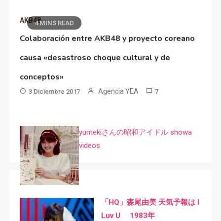
AKB48
4 MINS READ
Colaboración entre AKB48 y proyecto coreano
causa «desastroso choque cultural y de
conceptos»
Agencia YEA
3 Diciembre 2017
7
yumekiさんの昭和アイドル showa
videos
「HQ」森尾由美 天気予報は I
Luv U 1983年