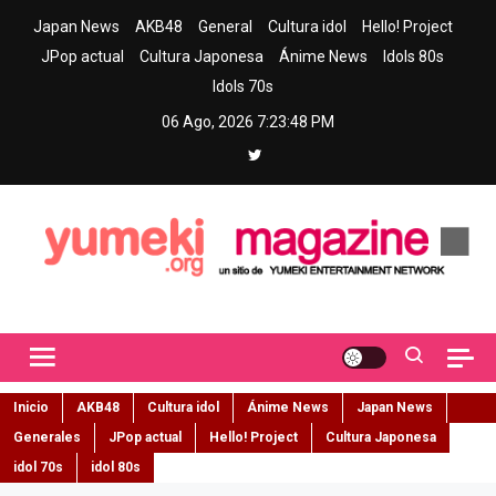
Skip
Japan News
AKB48
General
Cultura idol
Hello! Project
to
JPop actual
Cultura Japonesa
Ánime News
Idols 80s
content
Idols 70s
06 Ago, 2026
7:23:49 PM
Yumeki Magazine
Jpop y musica idol – Tu portal de jpop, movimiento idol y cultura
japonesa en español
Inicio
AKB48
Cultura idol
Ánime News
Japan News
Generales
JPop actual
Hello! Project
Cultura Japonesa
idol 70s
idol 80s