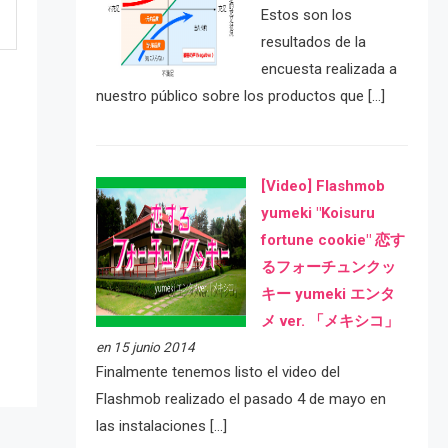
Estos son los
resultados de la
encuesta realizada a
nuestro público sobre los productos que […]
[Video] Flashmob
yumeki "Koisuru
fortune cookie" 恋す
e
るフォーチュンクッ
キー yumeki エンタ
メ ver. 「メキシコ」
en 15 junio 2014
Finalmente tenemos listo el video del
Flashmob realizado el pasado 4 de mayo en
las instalaciones […]