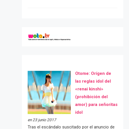
Otome: Orígen de
las reglas idol del
«renai kinshi»
(prohibición del
amor) para señoritas
idol
en 23 junio 2017
Tras el escándalo suscitado por el anuncio de