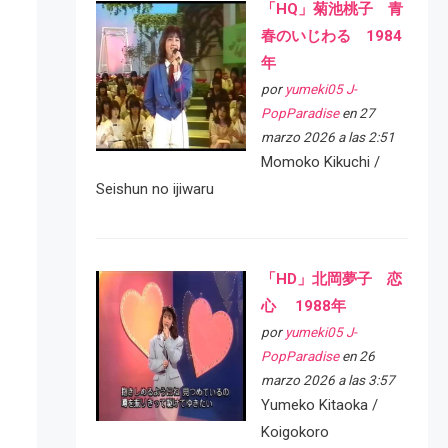
「HQ」菊池桃子 青
春のいじわる 1984
年
por
yumeki05 J-
PopParadise
en 27
marzo 2026 a las 2:51
Momoko Kikuchi /
Seishun no ijiwaru
「HD」北岡夢子 恋
心 1988年
por
yumeki05 J-
PopParadise
en 26
marzo 2026 a las 3:57
Yumeko Kitaoka /
Koigokoro