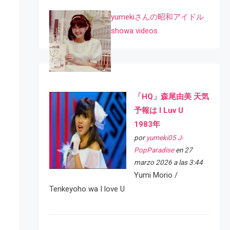
yumekiさんの昭和アイドル
showa videos
「HQ」森尾由美 天気
予報は I Luv U
1983年
por
yumeki05 J-
PopParadise
en 27
marzo 2026 a las 3:44
Yumi Morio /
Tenkeyoho wa I love U