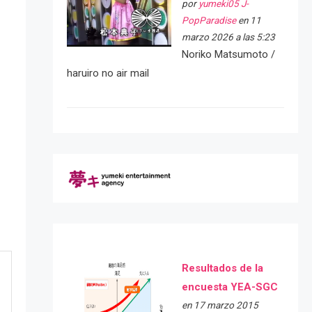
por
yumeki05 J-
PopParadise
en 11
marzo 2026 a las 5:23
Noriko Matsumoto /
haruiro no air mail
Resultados de la
encuesta YEA-SGC
en 17 marzo 2015