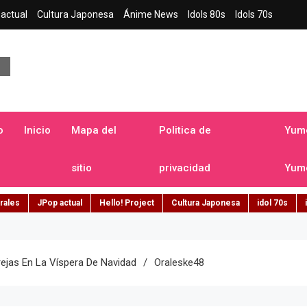
actual
Cultura Japonesa
Ánime News
Idols 80s
Idols 70s
a japonesa en español
o
Inicio
Mapa del
Politica de
Yume
sitio
privacidad
Yume
rales
JPop actual
Hello! Project
Cultura Japonesa
idol 70s
rejas En La Víspera De Navidad
Oraleske48