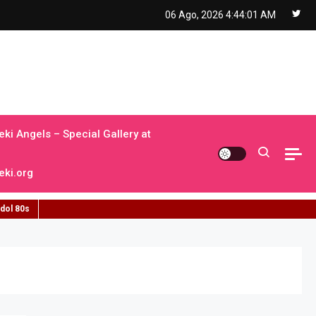
06 Ago, 2026
4:44:01 AM
ki Angels – Special Gallery at
ki.org
idol 80s