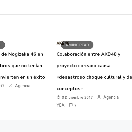
AKB48
D
4 MINS READ
 de Nogizaka 46 en
Colaboración entre AKB48 y
ibros que no tenían
proyecto coreano causa
nvierten en un éxito
«desastroso choque cultural y d
Agencia
017
conceptos»
Agencia
3 Diciembre 2017
YEA
7