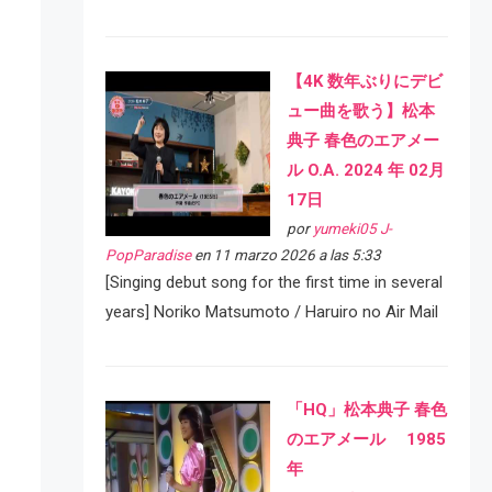
【4K 数年ぶりにデビ
ュー曲を歌う】松本
典子 春色のエアメー
ル O.A. 2024 年 02月
17日
por
yumeki05 J-
PopParadise
en 11 marzo 2026 a las 5:33
[Singing debut song for the first time in several
years] Noriko Matsumoto / Haruiro no Air Mail
「HQ」松本典子 春色
のエアメール 1985
年