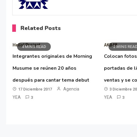
Related Posts
Hello! Project
AKB48
4 MINS READ
2 MINS REA
Integrantes originales de Morning
Colocan fotos
Musume se reúnen 20 años
portadas de l
después para cantar tema debut
ventas y se co
Agencia
17 Diciembre 2017
3 Diciembre 2
YEA
YEA
3
3